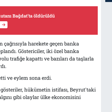
utanı Bağdat'ta öldürüldü
in çağrısıyla harekete geçen banka
plandı. Göstericiler, iki özel banka
u trafiğe kapattı ve bazıları da taşlarla
dı.
tti ve eylem sona erdi.
steriler, hükümetin istifası, Beyrut'taki
lgını gibi olaylar ülke ekonomisini