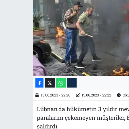
Tarih
İletişim
Künye
15.06.2023 - 22:20
15.06.2023 - 22:22
Oku
Lübnan'da hükümetin 3 yıldır me
paralarını çekemeyen müşteriler, B
saldırdı.