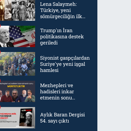
Lena Salaymeh:
Türkiye, yeni
sömürgeciliğin ilk
örneklerinden biriydi
Trump'ın İran
politikasına destek
geriledi
Siyonist gaspçılardan
Suriye'ye yeni işgal
hamlesi
Mezhepleri ve
hadisleri inkar
etmenin sonu
mürtetliktir
Aylık Baran Dergisi
54. sayı çıktı