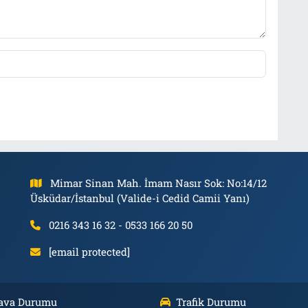
Mimar Sinan Mah. İmam Nasır Sok: No:14/12
Üsküdar/İstanbul (Valide-i Cedid Camii Yanı)
0216 343 16 32 - 0533 166 20 50
[email protected]
ava Durumu
Trafik Durumu