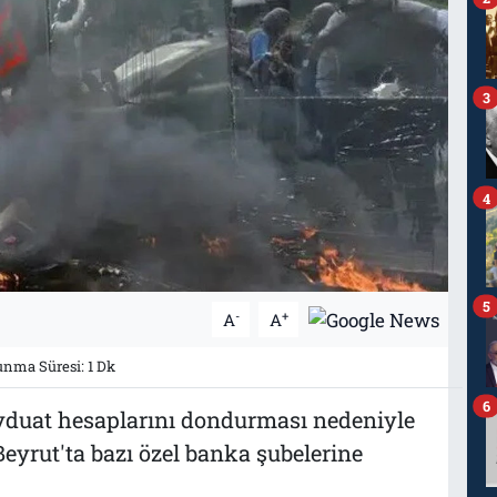
3
4
5
-
+
A
A
nma Süresi: 1 Dk
6
vduat hesaplarını dondurması nedeniyle
eyrut'ta bazı özel banka şubelerine