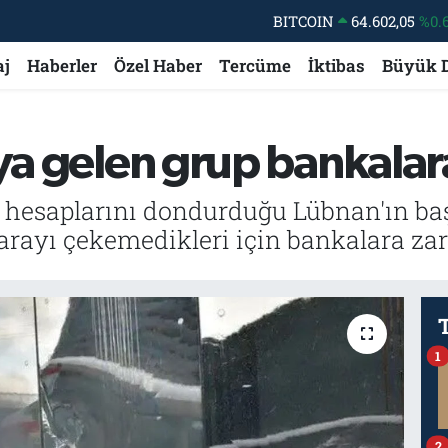
BITCOIN
64.602,05
%0.
DOLAR
47,6006
%0.
aj
Haberler
Özel Haber
Tercüme
İktibas
Büyük 
EURO
55,0250
%0.
STERLİN
64,2398
%0
ya gelen grup bankalara
GRAM ALTIN
6513.94
%0.
BİST100
13.768
%
hesaplarını dondurduğu Lübnan'ın başk
arayı çekemedikleri için bankalara zar
1
2