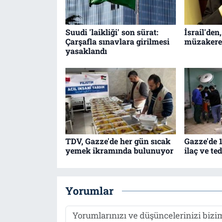
Suudi 'laikliği' son sürat:
İsrail'den
Çarşafla sınavlara girilmesi
müzakere
yasaklandı
TDV, Gazze'de her gün sıcak
Gazze'de 1
yemek ikramında bulunuyor
ilaç ve t
Yorumlar