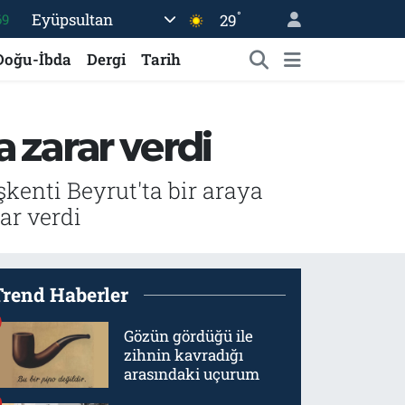
°
Eyüpsultan
29
69
06
Doğu-İbda
Dergi
Tarih
02
.2
 zarar verdi
32
48
enti Beyrut'ta bir araya
ar verdi
Trend Haberler
Gözün gördüğü ile
zihnin kavradığı
arasındaki uçurum