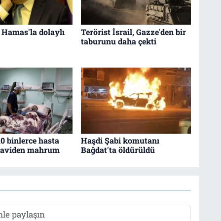
, Hamas'la dolaylı
Terörist İsrail, Gazze'den bir
taburunu daha çekti
0 binlerce hasta
Haşdi Şabi komutanı
edaviden mahrum
Bağdat'ta öldürüldü