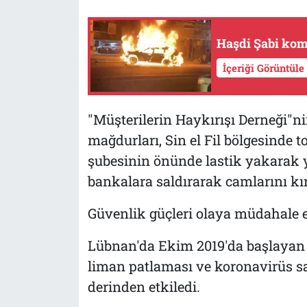
Haşdi Şabi kom
İçeriği Görüntüle
"Müşterilerin Haykırışı Derneği"n
mağdurları, Sin el Fil bölgesinde to
şubesinin önünde lastik yakarak yol
bankalara saldırarak camlarını kır
Güvenlik güçleri olaya müdahale e
Lübnan'da Ekim 2019'da başlayan gö
liman patlaması ve koronavirüs sa
derinden etkiledi.