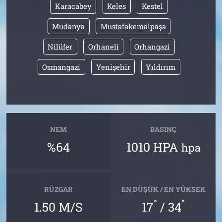
Karacabey
Keles
Kestel
Mudanya
Mustafakemalpaşa
Nilüfer
Orhaneli
Orhangazi
Osmangazi
Yenişehir
Yıldırım
NEM
BASINÇ
%64
1010 HPA
hpa
RÜZGAR
EN DÜŞÜK / EN YÜKSEK
°
°
1.50 M/S
17
/ 34