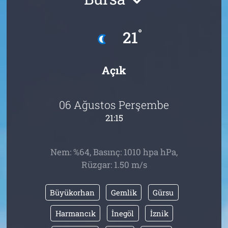
Tarih
İletişim
°
21
Künye
Açık
06 Ağustos Perşembe
21:15
Nem: %64, Basınç: 1010 hpa hPa,
Rüzgar: 1.50 m/s
Büyükorhan
Gemlik
Gürsu
Harmancık
İnegöl
İznik