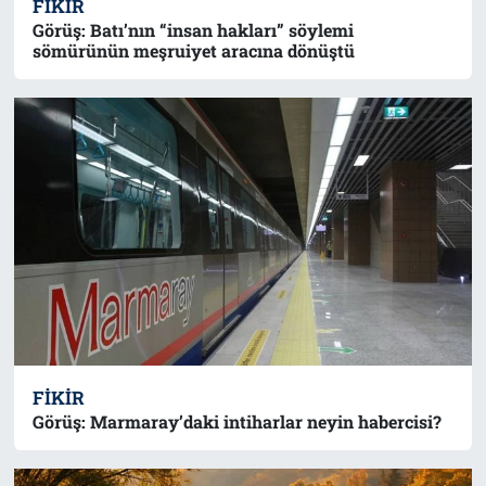
FIKIR
Görüş: Batı’nın “insan hakları” söylemi
sömürünün meşruiyet aracına dönüştü
FIKIR
Görüş: Marmaray’daki intiharlar neyin habercisi?