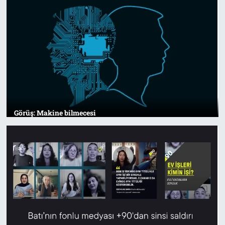
Tarih
İletişim
Künye
Görüş: Makine bilmecesi