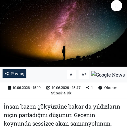
Tarih
İletişim
Künye
Paylaş
-
+
A
A
10.06.2026 - 15:19
10.06.2026 - 15:47
1
Okunma
Süresi: 4 Dk
İnsan bazen gökyüzüne bakar da yıldızların
niçin parladığını düşünür. Gecenin
koynunda sessizce akan samanyolunun,