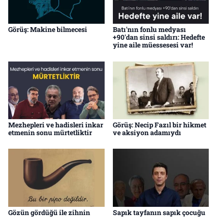
Görüş: Makine bilmecesi
Batı'nın fonlu medyası
+90'dan sinsi saldırı: Hedefte
yine aile müessesesi var!
Mezhepleri ve hadisleri inkar
Görüş: Necip Fazıl bir hikmet
etmenin sonu mürtetliktir
ve aksiyon adamıydı
Gözün gördüğü ile zihnin
Sapık tayfanın sapık çocuğu