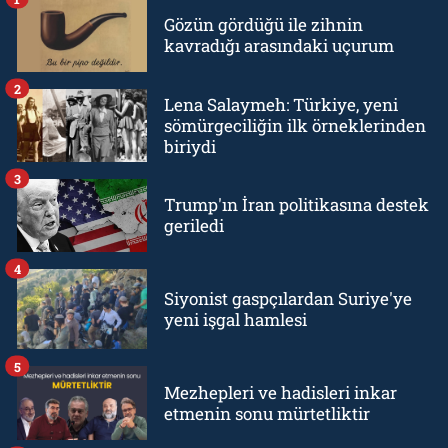
Gözün gördüğü ile zihnin
kavradığı arasındaki uçurum
2
Lena Salaymeh: Türkiye, yeni
sömürgeciliğin ilk örneklerinden
biriydi
3
Trump'ın İran politikasına destek
geriledi
4
Siyonist gaspçılardan Suriye'ye
yeni işgal hamlesi
5
Mezhepleri ve hadisleri inkar
etmenin sonu mürtetliktir