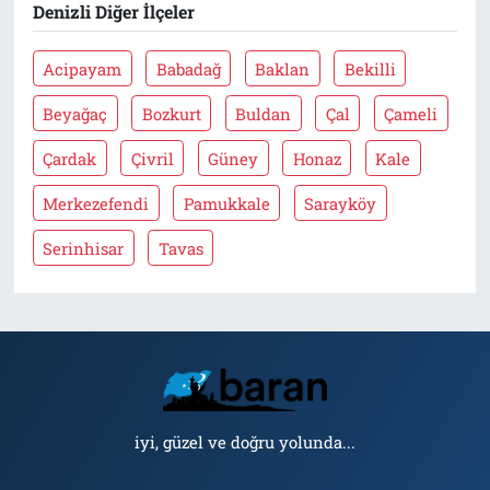
Denizli Diğer İlçeler
Acipayam
Babadağ
Baklan
Bekilli
Beyağaç
Bozkurt
Buldan
Çal
Çameli
Çardak
Çivril
Güney
Honaz
Kale
Merkezefendi
Pamukkale
Sarayköy
Serinhisar
Tavas
iyi, güzel ve doğru yolunda...