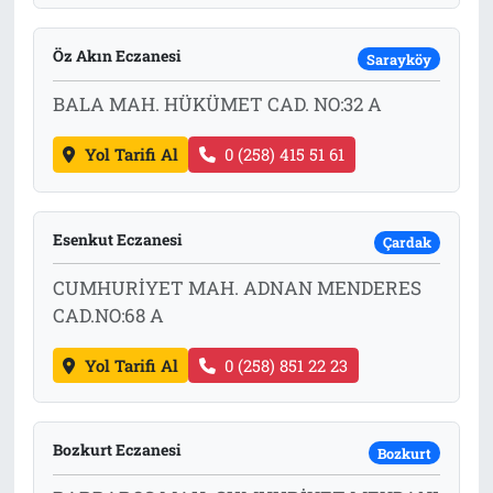
Öz Akın Eczanesi
Sarayköy
BALA MAH. HÜKÜMET CAD. NO:32 A
Yol Tarifi Al
0 (258) 415 51 61
Esenkut Eczanesi
Çardak
CUMHURİYET MAH. ADNAN MENDERES
CAD.NO:68 A
Yol Tarifi Al
0 (258) 851 22 23
Bozkurt Eczanesi
Bozkurt