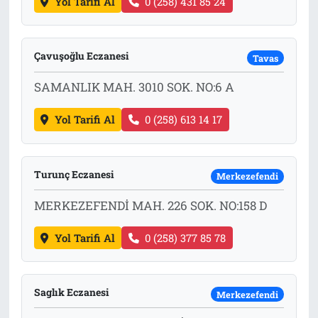
Yol Tarifi Al
0 (258) 431 85 24
Çavuşoğlu Eczanesi
Tavas
SAMANLIK MAH. 3010 SOK. NO:6 A
Yol Tarifi Al
0 (258) 613 14 17
Turunç Eczanesi
Merkezefendi
MERKEZEFENDİ MAH. 226 SOK. NO:158 D
Yol Tarifi Al
0 (258) 377 85 78
Saglık Eczanesi
Merkezefendi