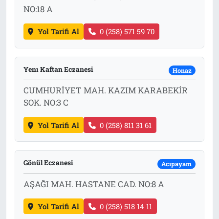
NO:18 A
Yol Tarifi Al
0 (258) 571 59 70
Yenı Kaftan Eczanesi
Honaz
CUMHURİYET MAH. KAZIM KARABEKİR
SOK. NO:3 C
Yol Tarifi Al
0 (258) 811 31 61
Gönül Eczanesi
Acıpayam
AŞAĞI MAH. HASTANE CAD. NO:8 A
Yol Tarifi Al
0 (258) 518 14 11