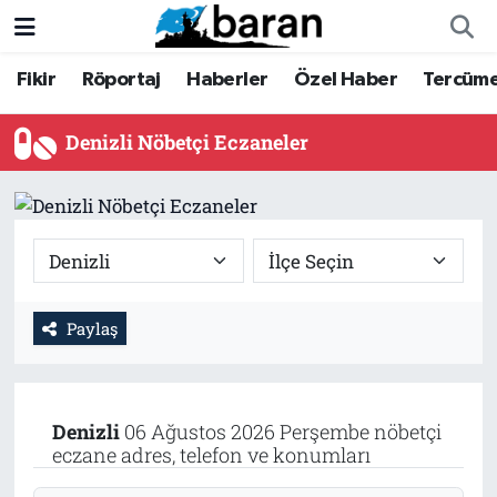
Fikir
Röportaj
Haberler
Özel Haber
Tercüm
Fikir
Fikir
Nöbetçi Eczaneler
Röportaj
Röportaj
Hava Durumu
Denizli Nöbetçi Eczaneler
Haberler
Haberler
Trafik Durumu
Özel Haber
Özel Haber
Süper Lig Puan Durumu ve Fikstür
Tercüme
Tercüme
Tüm Manşetler
Paylaş
İktibas
İktibas
Son Dakika Haberleri
Büyük Doğu-İbda
Büyük Doğu-İbda
Haber Arşivi
Denizli
06 Ağustos 2026 Perşembe nöbetçi
eczane adres, telefon ve konumları
Dergi
Dergi