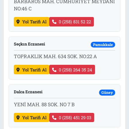
BARBAROS MAH. CUMHURİYET MEYDANI
NO:46 C
Yol Tarifi Al
0 (258) 831 52 22
Seçkın Eczanesi
Pamukkale
TOPRAKLIK MAH. 634 SOK. NO:22 A
Yol Tarifi Al
0 (258) 264 35 24
Dalca Eczanesi
Güney
YENİ MAH. 88 SOK. NO 7 B
Yol Tarifi Al
0 (258) 451 29 03