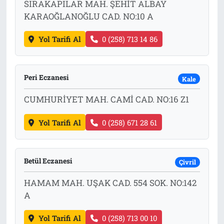
SIRAKAPILAR MAH. ŞEHİT ALBAY
KARAOĞLANOĞLU CAD. NO:10 A
Yol Tarifi Al
0 (258) 713 14 86
Peri Eczanesi
Kale
CUMHURİYET MAH. CAMİ CAD. NO:16 Z1
Yol Tarifi Al
0 (258) 671 28 61
Betül Eczanesi
Çivril
HAMAM MAH. UŞAK CAD. 554 SOK. NO:142
A
Yol Tarifi Al
0 (258) 713 00 10