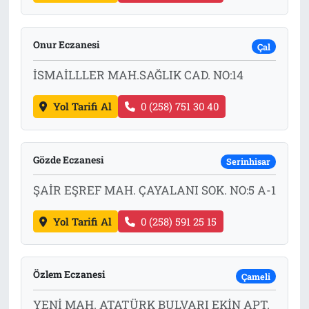
Onur Eczanesi
Çal
İSMAİLLLER MAH.SAĞLIK CAD. NO:14
Yol Tarifi Al
0 (258) 751 30 40
Gözde Eczanesi
Serinhisar
ŞAİR EŞREF MAH. ÇAYALANI SOK. NO:5 A-1
Yol Tarifi Al
0 (258) 591 25 15
Özlem Eczanesi
Çameli
YENİ MAH. ATATÜRK BULVARI EKİN APT.