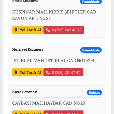
Emek Eczanesi
Pamukkale
KUŞPINAR MAH. KIBRIS ŞEHİTLER CAD.
SAVUN APT. NO:28
Yol Tarifi Al
0 (258) 242 40 98
Hürrıyet Eczanesi
Pamukkale
İSTİKLAL MAH. İSTİKLAL CAD.NO:142 B
Yol Tarifi Al
0 (258) 211 47 44
Kaya Eczanesi
Buldan
ÇAYBASI MAH.HAYDAR CAD. NO:20