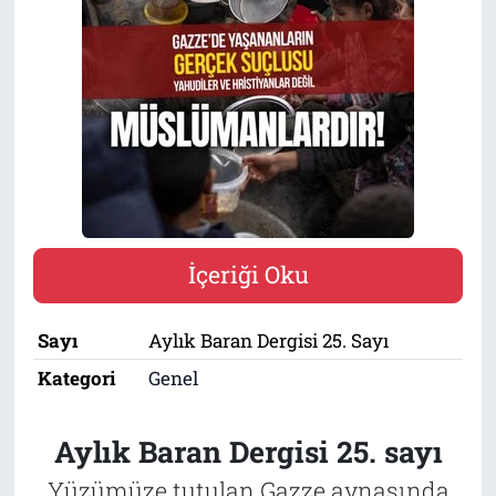
Tarih
İletişim
Künye
İçeriği Oku
Sayı
Aylık Baran Dergisi 25. Sayı
Kategori
Genel
Aylık Baran Dergisi 25. sayı
Yüzümüze tutulan Gazze aynasında