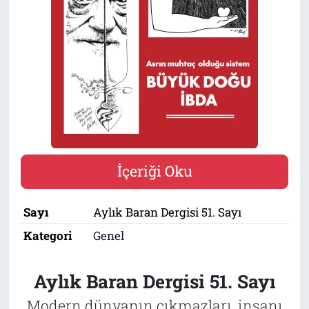
Tarih
İletişim
Künye
İçeriği Oku
Sayı
Aylık Baran Dergisi 51. Sayı
Kategori
Genel
Aylık Baran Dergisi 51. Sayı
Modern dünyanın çıkmazları, insanı