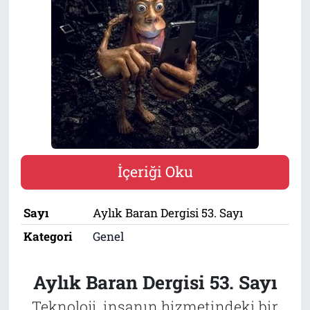
Tarih
İletişim
Künye
İçeriği Oku
Sayı
Aylık Baran Dergisi 53. Sayı
Kategori
Genel
Aylık Baran Dergisi 53. Sayı
Teknoloji, insanın hizmetindeki bir