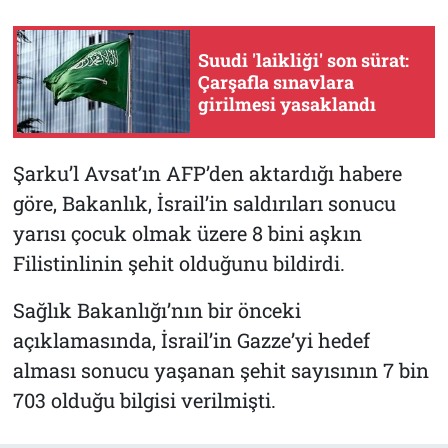
Suudi 'laikliği' son sürat:
Çarşafla sınavlara
girilmesi yasaklandı
Şarku’l Avsat’ın AFP’den aktardığı habere
göre, Bakanlık, İsrail’in saldırıları sonucu
yarısı çocuk olmak üzere 8 bini aşkın
Filistinlinin şehit olduğunu bildirdi.
Sağlık Bakanlığı’nın bir önceki
açıklamasında, İsrail’in Gazze’yi hedef
alması sonucu yaşanan şehit sayısının 7 bin
703 olduğu bilgisi verilmişti.