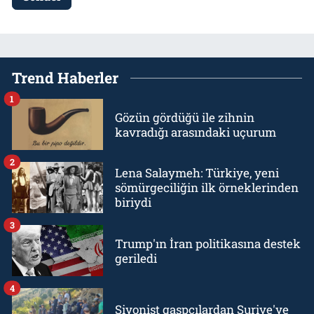
Trend Haberler
1
Gözün gördüğü ile zihnin
kavradığı arasındaki uçurum
2
Lena Salaymeh: Türkiye, yeni
sömürgeciliğin ilk örneklerinden
biriydi
3
Trump'ın İran politikasına destek
geriledi
4
Siyonist gaspçılardan Suriye'ye