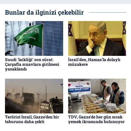
Bunlar da ilginizi çekebilir
Suudi 'laikliği' son sürat:
İsrail'den, Hamas'la dolaylı
Çarşafla sınavlara girilmesi
müzakere
yasaklandı
Terörist İsrail, Gazze'den bir
TDV, Gazze'de her gün sıcak
taburunu daha çekti
yemek ikramında bulunuyor