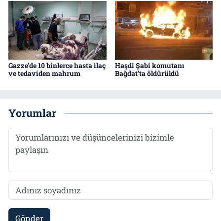
Gazze'de 10 binlerce hasta ilaç
Haşdi Şabi komutanı
ve tedaviden mahrum
Bağdat'ta öldürüldü
Yorumlar
Gönder