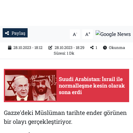
Paylaş
-
+
A
A
28.10.2023 - 18:12
28.10.2023 - 18:29
1
Okunma
Süresi: 1 Dk
Suudi Arabistan: İsrail ile
normalleşme kesin olarak
sona erdi
Gazze'deki Müslüman tarihte ender görünen
bir olayı gerçekleştiriyor.