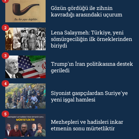
Gözün gördüğü ile zihnin
kavradığı arasındaki uçurum
2
Lena Salaymeh: Türkiye, yeni
sömürgeciliğin ilk örneklerinden
biriydi
3
Trump'ın İran politikasına destek
geriledi
4
Siyonist gaspçılardan Suriye'ye
yeni işgal hamlesi
5
Mezhepleri ve hadisleri inkar
etmenin sonu mürtetliktir