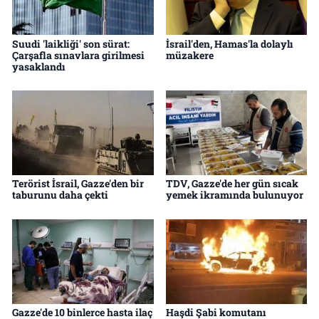
Suudi 'laikliği' son sürat:
İsrail'den, Hamas'la dolaylı
Çarşafla sınavlara girilmesi
müzakere
yasaklandı
Terörist İsrail, Gazze'den bir
TDV, Gazze'de her gün sıcak
taburunu daha çekti
yemek ikramında bulunuyor
Gazze'de 10 binlerce hasta ilaç
Haşdi Şabi komutanı