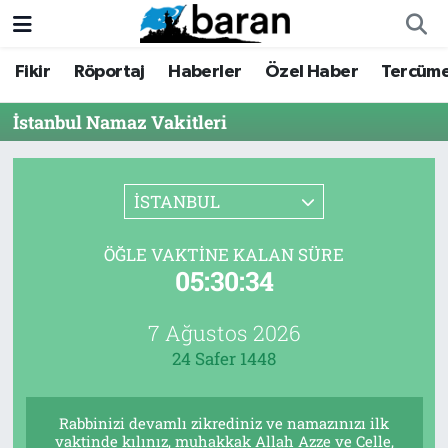
Fikir
Röportaj
Haberler
Özel Haber
Tercüm
Fikir
Fikir
Nöbetçi Eczaneler
İstanbul Namaz Vakitleri
Röportaj
Röportaj
Hava Durumu
Haberler
Haberler
Trafik Durumu
İSTANBUL
Özel Haber
Özel Haber
Süper Lig Puan Durumu ve Fikstür
ÖĞLE VAKTINE KALAN SÜRE
05:30:34
Tercüme
Tercüme
Tüm Manşetler
İktibas
İktibas
Son Dakika Haberleri
7 Ağustos 2026
24 Safer 1448
Büyük Doğu-İbda
Büyük Doğu-İbda
Haber Arşivi
Rabbinizi devamlı zikrediniz ve namazınızı ilk
Dergi
Dergi
vaktinde kılınız, muhakkak Allah Azze ve Celle,