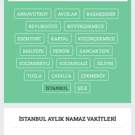
ARNAVUTKOY
AVCILAR
BAŞAKŞEHİR
BEYLİKDÜZÜ
BÜYÜKÇEKMECE
ESENYURT
KARTAL
KÜÇÜKÇEKMECE
MALTEPE
PENDİK
SANCAKTEPE
SULTANBEYLİ
SULTANGAZİ
SİLİVRİ
TUZLA
ÇATALCA
ÇEKMEKÖY
İSTANBUL
ŞİLE
İSTANBUL AYLIK NAMAZ VAKITLERI