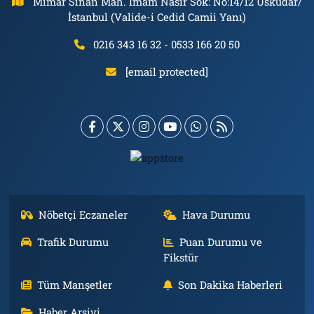
Mimar Sinan Mah. İmam Nasır Sok: No:14/12 Üsküdar/
İstanbul (Valide-i Cedid Camii Yanı)
0216 343 16 32 - 0533 166 20 50
[email protected]
Nöbetçi Eczaneler
Hava Durumu
Trafik Durumu
Puan Durumu ve
Fikstür
Tüm Manşetler
Son Dakika Haberleri
Haber Arşivi