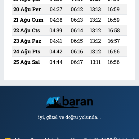
20 Ağu Per
04:37
06:12
13:13
16:59
20:
21 Ağu Cum
04:38
06:13
13:12
16:59
20:
22 Ağu Cts
04:39
06:14
13:12
16:58
20:
23 Ağu Paz
04:41
06:15
13:12
16:57
19:
24 Ağu Pts
04:42
06:16
13:12
16:56
19:
25 Ağu Sal
04:44
06:17
13:11
16:56
19:
iyi, güzel ve doğru yolunda...