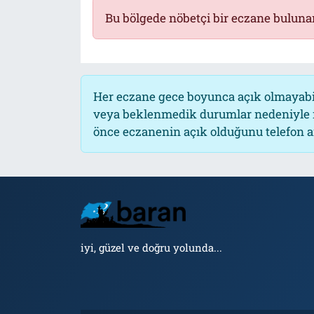
Bu bölgede nöbetçi bir eczane buluna
Tarih
İletişim
Künye
Her eczane gece boyunca açık olmayabili
veya beklenmedik durumlar nedeniyle n
önce eczanenin açık olduğunu telefon arac
iyi, güzel ve doğru yolunda...