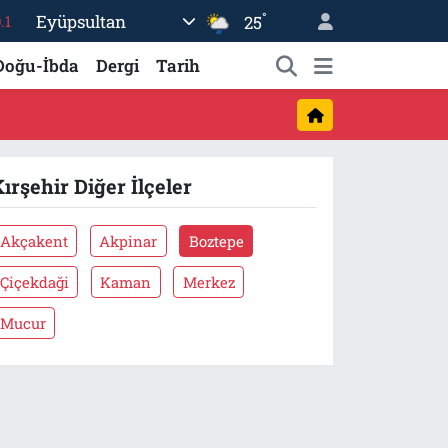
°
Eyüpsultan
25
.1
18
Doğu-İbda
Dergi
Tarih
32
38
%0
ırşehir Diğer İlçeler
14
Akçakent
Akpinar
Boztepe
Çiçekdaği
Kaman
Merkez
Mucur