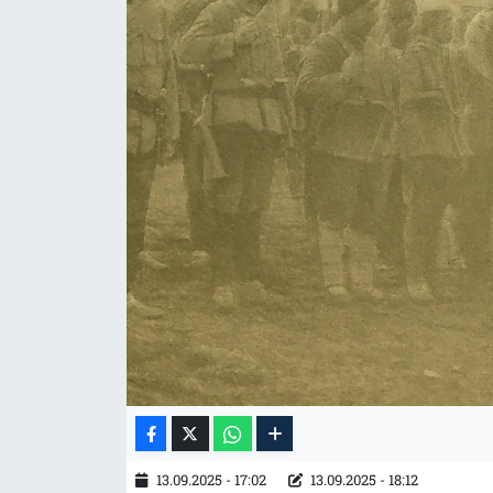
Tarih
İletişim
Künye
13.09.2025 - 17:02
13.09.2025 - 18:12