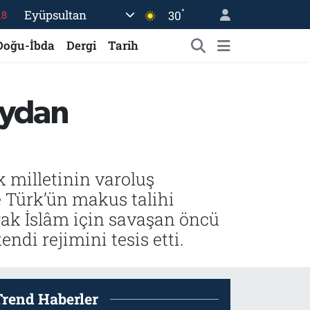
°
Eyüpsultan
30
18
32
Doğu-İbda
Dergi
Tarih
38
03
eydan
14
18
 milletinin varoluş
 Türk’ün makus talihi
ak İslâm için savaşan öncü
ndi rejimini tesis etti.
Trend Haberler