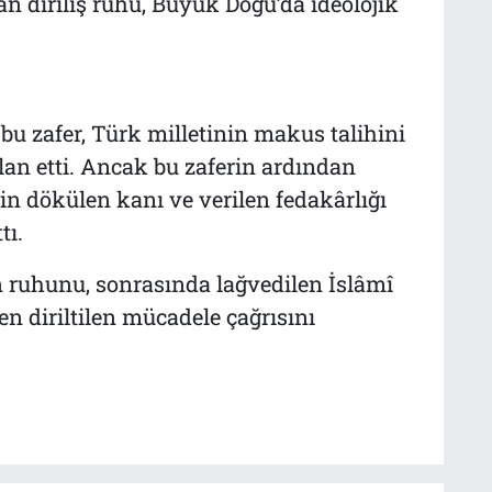
n diriliş ruhu, Büyük Doğu’da ideolojik
bu zafer, Türk milletinin makus talihini
an etti. Ancak bu zaferin ardından
n dökülen kanı ve verilen fedakârlığı
tı.
 ruhunu, sonrasında lağvedilen İslâmî
n diriltilen mücadele çağrısını