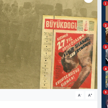
1
2
3
4
5
-
+
A
A