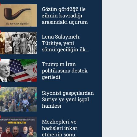
Gözün gördüğü ile
zihnin kavradığı
arasındaki uçurum
Lena Salaymeh:
Türkiye, yeni
sömürgeciliğin ilk
örneklerinden biriydi
Trump'ın İran
politikasına destek
geriledi
Siyonist gaspçılardan
Suriye'ye yeni işgal
hamlesi
Mezhepleri ve
hadisleri inkar
etmenin sonu