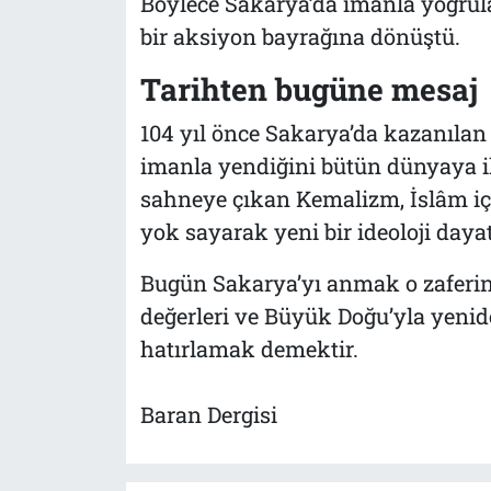
Böylece Sakarya’da imanla yoğrula
bir aksiyon bayrağına dönüştü.
Tarihten bugüne mesaj
104 yıl önce Sakarya’da kazanılan 
imanla yendiğini bütün dünyaya il
sahneye çıkan Kemalizm, İslâm içi
yok sayarak yeni bir ideoloji dayat
Bugün Sakarya’yı anmak o zaferin
değerleri ve Büyük Doğu’yla yenide
hatırlamak demektir.
Baran Dergisi