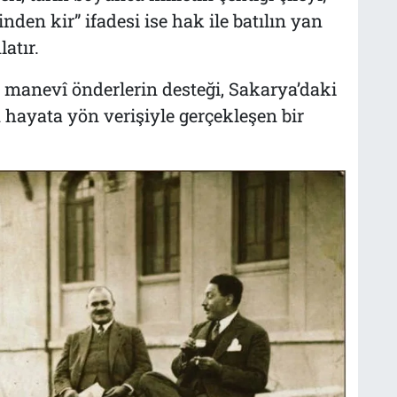
inden kir” ifadesi ise hak ile batılın yan
atır.
 manevî önderlerin desteği, Sakarya’daki
n hayata yön verişiyle gerçekleşen bir