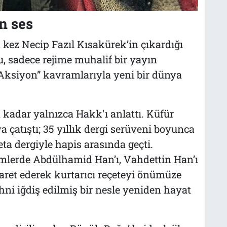
n ses
k kez Necip Fazıl Kısakürek’in çıkardığı
, sadece rejime muhalif bir yayın
 “Aksiyon” kavramlarıyla yeni bir dünya
 kadar yalnızca Hakk'ı anlattı. Küfür
a çatıştı; 35 yıllık dergi serüveni boyunca
ta dergiyle hapis arasında geçti.
lerde Abdülhamid Han’ı, Vahdettin Han’ı
işaret ederek kurtarıcı reçeteyi önümüze
hni iğdiş edilmiş bir nesle yeniden hayat