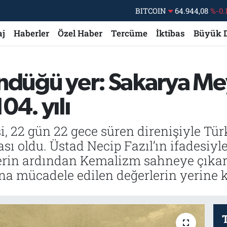
DOLAR
47,7436
%0.
EURO
55,2510
%0.
aj
Haberler
Özel Haber
Tercüme
İktibas
Büyük 
STERLİN
64,4811
%0.
GRAM ALTIN
6660.55
%0.
öndüğü yer: Sakarya M
BİST100
13.779
%-
04. yılı
BITCOIN
64.944,08
%-0.
22 gün 22 gece süren direnişiyle Türk
 oldu. Üstad Necip Fazıl’ın ifadesiyle
ferin ardından Kemalizm sahneye çıkar
una mücadele edilen değerlerin yerine ke