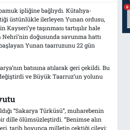
6
pamuk ipliğine bağlıydı. Kütahya-
tiği üstünlükle ilerleyen Yunan ordusu,
n Kayseri’ye taşınması tartışılır hale
ya Nehri’nin doğusunda savunma hattı
 başlayan Yunan taarruzunu 22 gün
rya’nın batısına atılarak geri çekildi. Bu
 değiştirdi ve Büyük Taarruz’un yolunu
yutu
aldığı “Sakarya Türküsü”, muharebenin
ir dille ölümsüzleştirdi. “Benimse alın
i, tarih boyunca milletin çektiği çileyi;