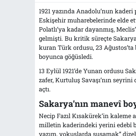
1921 yazında Anadolu’nun kaderi 
Eskişehir muharebelerinde elde et
Polatlı’ya kadar dayanmış, Meclis’i
gelmişti. Bu kritik süreçte Sakar
kuran Türk ordusu, 23 Ağustos’ta
boyunca göğüsledi.
13 Eylül 1921’de Yunan ordusu Saka
zafer, Kurtuluş Savaşı’nın seyrini
açtı.
Sakarya’nın manevî bo
Necip Fazıl Kısakürek’in kaleme 
milletin kaderindeki yerini edebî b
yazım, yokuşlarda susamak” dizeler