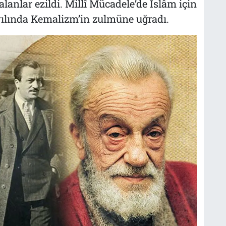
alanlar ezildi. Millî Mücadele’de İslâm için
yılında Kemalizm’in zulmüne uğradı.