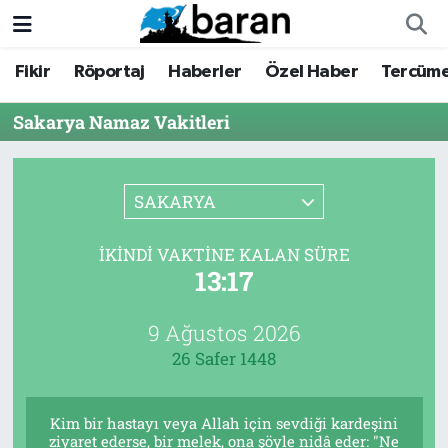
Fikir
Röportaj
Haberler
Özel Haber
Tercüm
Fikir
Fikir
Nöbetçi Eczaneler
Sakarya Namaz Vakitleri
Röportaj
Röportaj
Hava Durumu
Haberler
Haberler
Trafik Durumu
SAKARYA
Özel Haber
Özel Haber
Süper Lig Puan Durumu ve Fikstür
İKINDI VAKTINE KALAN SÜRE
13:17
Tercüme
Tercüme
Tüm Manşetler
İktibas
İktibas
Son Dakika Haberleri
9 Ağustos 2026
26 Safer 1448
Büyük Doğu-İbda
Büyük Doğu-İbda
Haber Arşivi
Kim bir hastayı veya Allah için sevdiği kardeşini
Dergi
Dergi
ziyaret ederse, bir melek, ona şöyle nidâ eder: "Ne