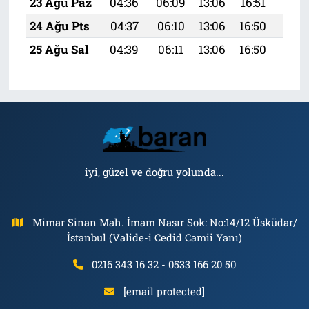
23 Ağu Paz
04:36
06:09
13:06
16:51
19:
24 Ağu Pts
04:37
06:10
13:06
16:50
19:
25 Ağu Sal
04:39
06:11
13:06
16:50
19:
iyi, güzel ve doğru yolunda...
Mimar Sinan Mah. İmam Nasır Sok: No:14/12 Üsküdar/
İstanbul (Valide-i Cedid Camii Yanı)
0216 343 16 32 - 0533 166 20 50
[email protected]