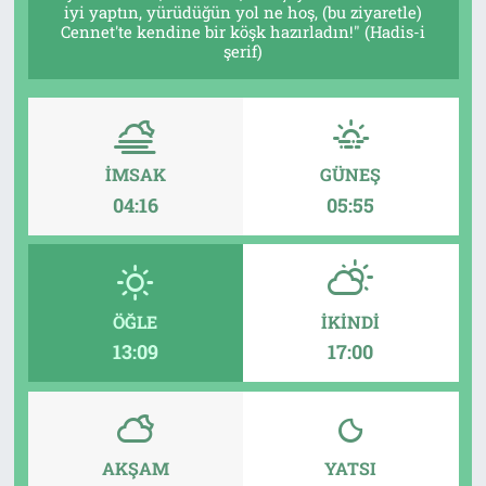
iyi yaptın, yürüdüğün yol ne hoş, (bu ziyaretle)
Cennet'te kendine bir köşk hazırladın!" (Hadis-i
Tarih
İletişim
şerif)
Künye
İMSAK
GÜNEŞ
04:16
05:55
ÖĞLE
İKINDI
13:09
17:00
AKŞAM
YATSI