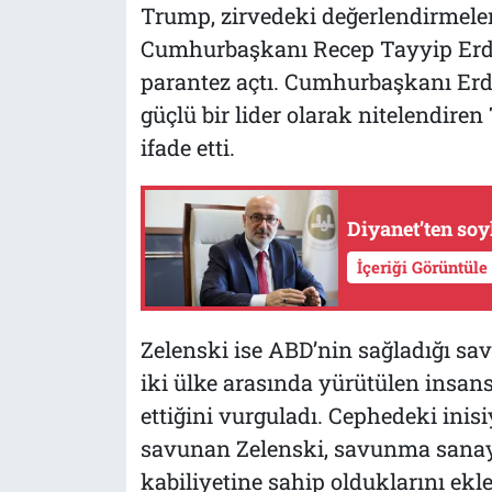
Trump, zirvedeki değerlendirmeler
Cumhurbaşkanı Recep Tayyip Erdoğa
parantez açtı. Cumhurbaşkanı Erdo
güçlü bir lider olarak nitelendire
ifade etti.
Diyanet’ten soy
İçeriği Görüntüle
Zelenski ise ABD’nin sağladığı sa
iki ülke arasında yürütülen insans
ettiğini vurguladı. Cephedeki inisi
savunan Zelenski, savunma sanayis
kabiliyetine sahip olduklarını ekle