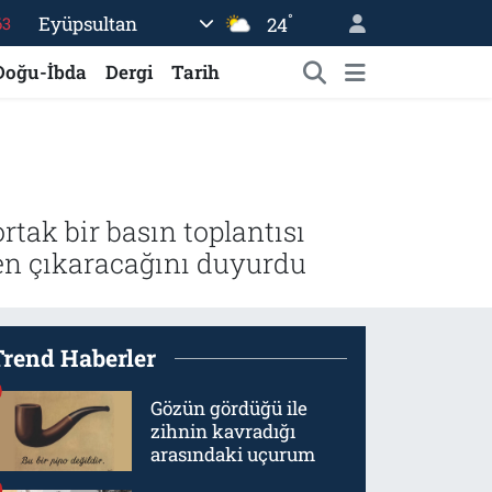
°
Eyüpsultan
24
16
Doğu-İbda
Dergi
Tarih
02
07
45
70
ak bir basın toplantısı
den çıkaracağını duyurdu
Trend Haberler
Gözün gördüğü ile
zihnin kavradığı
arasındaki uçurum