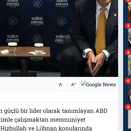
3
4
5
-
+
A
A
6
an güçlü bir lider olarak tanımlayan ABD
etimle çalışmaktan memnuniyet
in Hizbullah ve Lübnan konularında