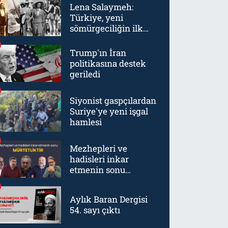
Lena Salaymeh:
Türkiye, yeni
sömürgeciliğin ilk
örneklerinden biriydi
Trump'ın İran
politikasına destek
geriledi
Siyonist gaspçılardan
Suriye'ye yeni işgal
hamlesi
Mezhepleri ve
hadisleri inkar
etmenin sonu
mürtetliktir
Aylık Baran Dergisi
54. sayı çıktı