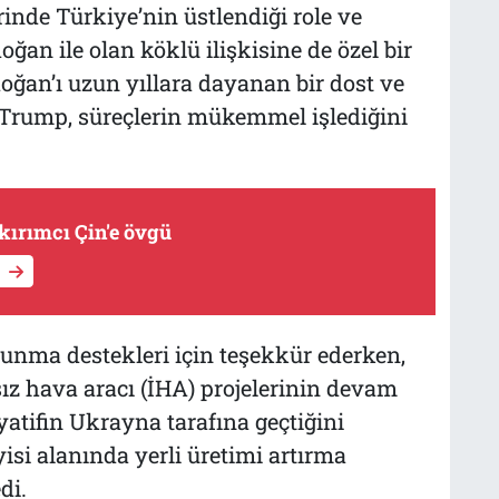
inde Türkiye’nin üstlendiği role ve
n ile olan köklü ilişkisine de özel bir
ğan’ı uzun yıllara dayanan bir dost ve
n Trump, süreçlerin mükemmel işlediğini
kırımcı Çin'e övgü
vunma destekleri için teşekkür ederken,
ız hava aracı (İHA) projelerinin devam
yatifin Ukrayna tarafına geçtiğini
i alanında yerli üretimi artırma
di.