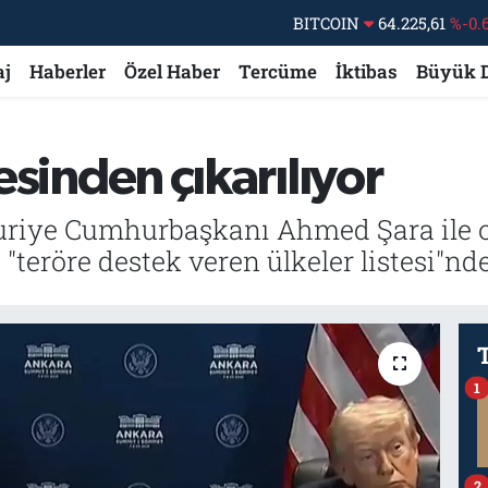
DOLAR
47,7143
%0.
aj
Haberler
Özel Haber
Tercüme
İktibas
Büyük 
EURO
55,0317
%-0.
STERLİN
64,2463
%0.
GRAM ALTIN
6510.40
%0.
tesinden çıkarılıyor
BİST100
13.799
%
iye Cumhurbaşkanı Ahmed Şara ile ort
"teröre destek veren ülkeler listesi"n
1
2