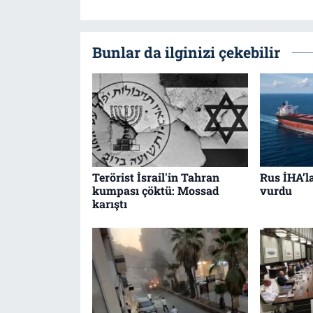
Bunlar da ilginizi çekebilir
Terörist İsrail'in Tahran
Rus İHA’l
kumpası çöktü: Mossad
vurdu
karıştı