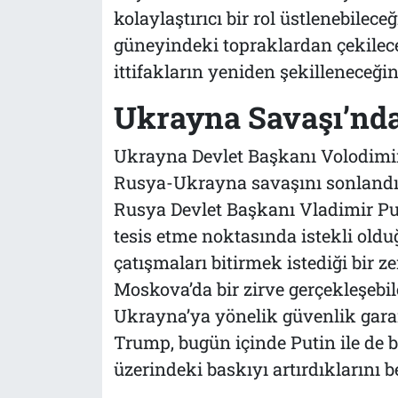
kolaylaştırıcı bir rol üstlenebilece
güneyindeki topraklardan çekilece
ittifakların yeniden şekilleneceği
Ukrayna Savaşı’nd
Ukrayna Devlet Başkanı Volodimir 
Rusya-Ukrayna savaşını sonlandırm
Rusya Devlet Başkanı Vladimir Put
tesis etme noktasında istekli old
çatışmaları bitirmek istediği bir
Moskova’da bir zirve gerçekleşebi
Ukrayna’ya yönelik güvenlik garant
Trump, bugün içinde Putin ile de 
üzerindeki baskıyı artırdıklarını bel