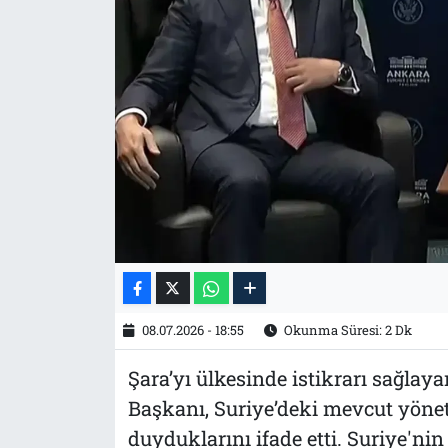
Tarih
İletişim
Künye
08.07.2026 - 18:55
Okunma Süresi: 2 Dk
Şara’yı ülkesinde istikrarı sağlay
Başkanı, Suriye’deki mevcut yön
duyduklarını ifade etti. Suriye'n