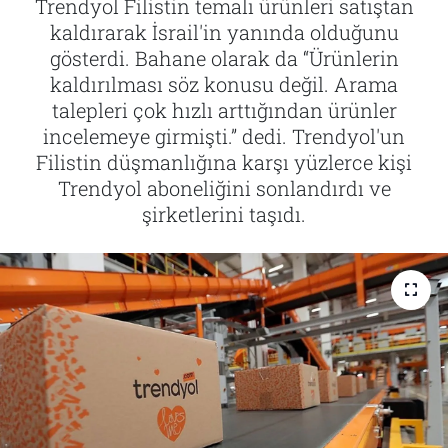
Trendyol Filistin temalı ürünleri satıştan
kaldırarak İsrail'in yanında olduğunu
Tarih
İletişim
gösterdi. Bahane olarak da “Ürünlerin
kaldırılması söz konusu değil. Arama
Künye
talepleri çok hızlı arttığından ürünler
incelemeye girmişti.” dedi. Trendyol'un
Filistin düşmanlığına karşı yüzlerce kişi
Trendyol aboneliğini sonlandırdı ve
şirketlerini taşıdı.