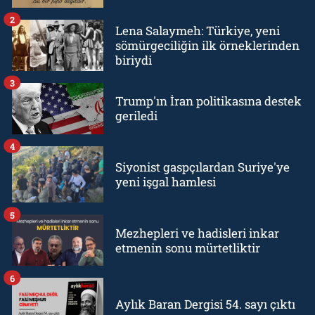
2
Lena Salaymeh: Türkiye, yeni
sömürgeciliğin ilk örneklerinden
biriydi
3
Trump'ın İran politikasına destek
geriledi
4
Siyonist gaspçılardan Suriye'ye
yeni işgal hamlesi
5
Mezhepleri ve hadisleri inkar
etmenin sonu mürtetliktir
6
Aylık Baran Dergisi 54. sayı çıktı