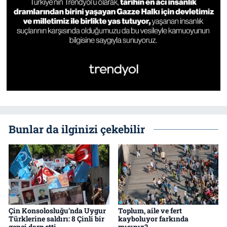
Bunlar da ilginizi çekebilir
Çin Konsolosluğu’nda Uygur
Toplum, aile ve fert
Türklerine saldırı: 8 Çinli bir
kayboluyor farkında
genci darp etti
mısınız?