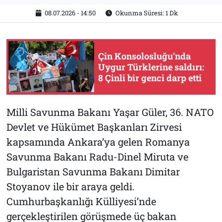
08.07.2026 - 14:50
Okunma Süresi: 1 Dk
Çin Konsolosluğu’nda
Uygur Türklerine saldırı:
8 Çinli bir genci darp etti
Milli Savunma Bakanı Yaşar Güler, 36. NATO
Devlet ve Hükümet Başkanları Zirvesi
kapsamında Ankara’ya gelen Romanya
Savunma Bakanı Radu-Dinel Miruta ve
Bulgaristan Savunma Bakanı Dimitar
Stoyanov ile bir araya geldi.
Cumhurbaşkanlığı Külliyesi’nde
gerçekleştirilen görüşmede üç bakan