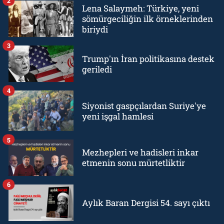
2
Lena Salaymeh: Türkiye, yeni
sömürgeciliğin ilk örneklerinden
biriydi
3
Trump'ın İran politikasına destek
geriledi
4
Siyonist gaspçılardan Suriye'ye
yeni işgal hamlesi
5
Mezhepleri ve hadisleri inkar
etmenin sonu mürtetliktir
6
Aylık Baran Dergisi 54. sayı çıktı