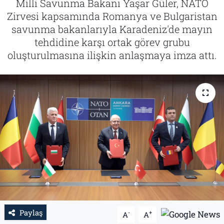
Milli Savunma Bakanı Yaşar Güler, NATO
Zirvesi kapsamında Romanya ve Bulgaristan
Tarih
İletişim
savunma bakanlarıyla Karadeniz'de mayın
tehdidine karşı ortak görev grubu
Künye
oluşturulmasına ilişkin anlaşmaya imza attı.
Paylaş
-
+
A
A