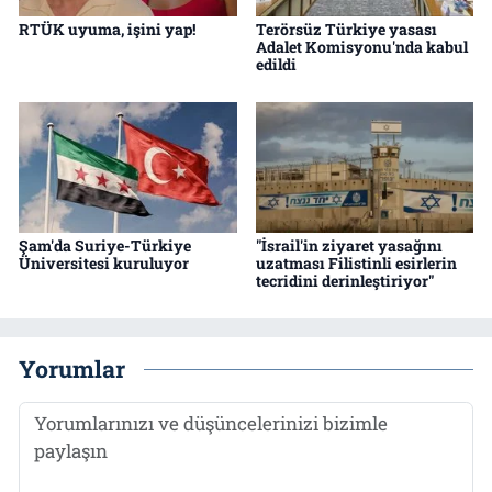
RTÜK uyuma, işini yap!
Terörsüz Türkiye yasası
Adalet Komisyonu'nda kabul
edildi
Şam'da Suriye-Türkiye
"İsrail'in ziyaret yasağını
Üniversitesi kuruluyor
uzatması Filistinli esirlerin
tecridini derinleştiriyor"
Yorumlar