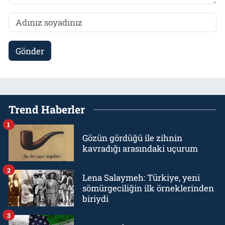
Gönder
Trend Haberler
1
Gözün gördüğü ile zihnin
kavradığı arasındaki uçurum
2
Lena Salaymeh: Türkiye, yeni
sömürgeciliğin ilk örneklerinden
biriydi
3