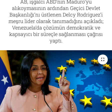
AB, işgalci ABD’nin Maduro’yu
alıkoymasının ardından Geçici Devlet
Tarih
İletişim
Başkanlığı’nı üstlenen Delcy Rodriguez’i
meşru lider olarak tanımadığını açıkladı;
Künye
Venezuela’da çözümün demokratik ve
kapsayıcı bir süreçle sağlanması çağrısı
yaptı.