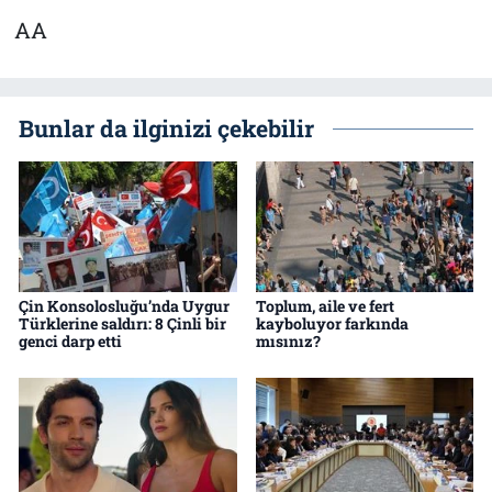
AA
Bunlar da ilginizi çekebilir
Çin Konsolosluğu’nda Uygur
Toplum, aile ve fert
Türklerine saldırı: 8 Çinli bir
kayboluyor farkında
genci darp etti
mısınız?