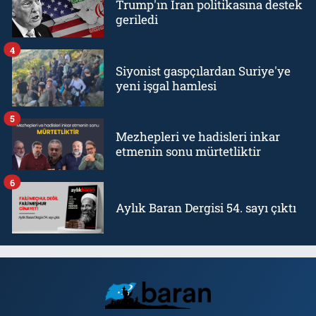
Trump'ın İran politikasına destek
geriledi
4
Siyonist gaspçılardan Suriye'ye
yeni işgal hamlesi
5
Mezhepleri ve hadisleri inkar
etmenin sonu mürtetliktir
6
Aylık Baran Dergisi 54. sayı çıktı