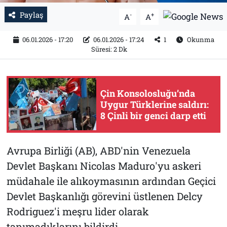
Paylaş
-
+
A
A
06.01.2026 - 17:20
06.01.2026 - 17:24
1
Okunma
Süresi: 2 Dk
Çin Konsolosluğu’nda
Uygur Türklerine saldırı:
8 Çinli bir genci darp etti
Avrupa Birliği (AB), ABD'nin Venezuela
Devlet Başkanı Nicolas Maduro'yu askeri
müdahale ile alıkoymasının ardından Geçici
Devlet Başkanlığı görevini üstlenen Delcy
Rodriguez'i meşru lider olarak
tanımadıklarını bildirdi.