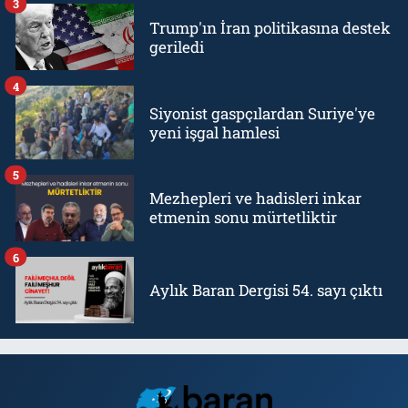
3
Trump'ın İran politikasına destek
geriledi
4
Siyonist gaspçılardan Suriye'ye
yeni işgal hamlesi
5
Mezhepleri ve hadisleri inkar
etmenin sonu mürtetliktir
6
Aylık Baran Dergisi 54. sayı çıktı