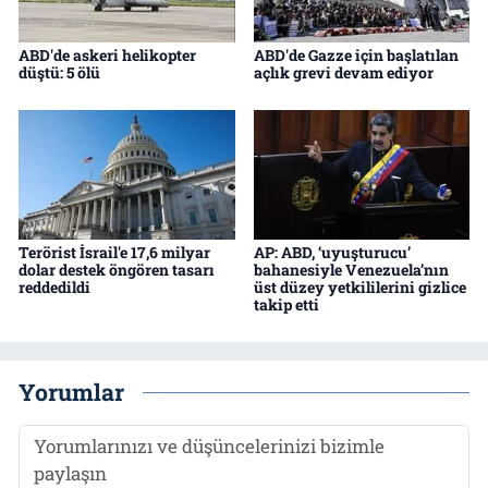
ABD'de askeri helikopter
ABD'de Gazze için başlatılan
düştü: 5 ölü
açlık grevi devam ediyor
Terörist İsrail'e 17,6 milyar
AP: ABD, ‘uyuşturucu’
dolar destek öngören tasarı
bahanesiyle Venezuela’nın
reddedildi
üst düzey yetkililerini gizlice
takip etti
Yorumlar