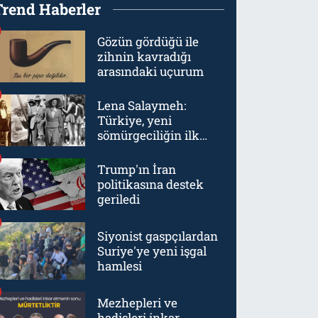
Trend Haberler
Gözün gördüğü ile
zihnin kavradığı
arasındaki uçurum
Lena Salaymeh:
Türkiye, yeni
sömürgeciliğin ilk
örneklerinden biriydi
Trump'ın İran
politikasına destek
geriledi
Siyonist gaspçılardan
Suriye'ye yeni işgal
hamlesi
Mezhepleri ve
hadisleri inkar