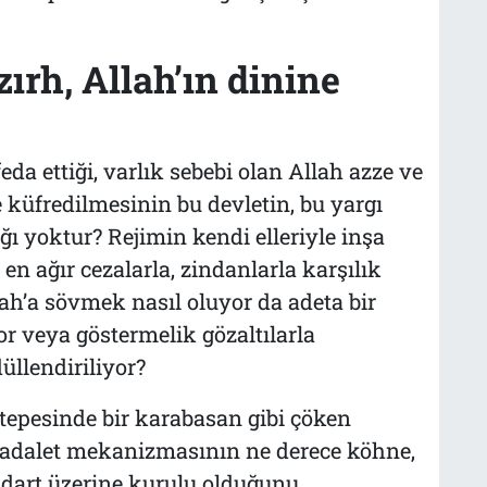
ırh, Allah’ın dinine
a ettiği, varlık sebebi olan Allah azze ve
 küfredilmesinin bu devletin, bu yargı
ğı yoktur? Rejimin kendi elleriyle inşa
 en ağır cezalarla, zindanlarla karşılık
ah’a sövmek nasıl oluyor da adeta bir
r veya göstermelik gözaltılarla
üllendiriliyor?
epesinde bir karabasan gibi çöken
dalet mekanizmasının ne derece köhne,
andart üzerine kurulu olduğunu