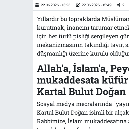
22.06.2026 - 15:23
22.06.2026 - 15:49
2
Yıllardır bu topraklarda Müslüm
kurutmak, inancını tarumar etme
için her türlü pisliği sergileyen 
mekanizmasının takındığı tavır, s
düşmanlığı üzerine kurulu olduğun
Allah'a, İslam'a, P
mukaddesata küfür 
Kartal Bulut Doğan
Sosyal medya mecralarında "yayın
Kartal Bulut Doğan isimli bir alç
Rabbimize, İslam mukaddesatına ağ