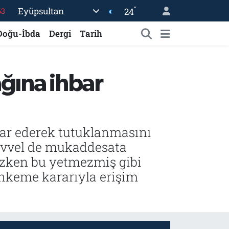
°
Eyüpsultan
24
%0
08
Doğu-İbda
Dergi
Tarih
%0
45
ağına ihbar
70
63
bar ederek tutuklanmasını
 evvel de mukaddesata
ezken bu yetmezmiş gibi
hkeme kararıyla erişim