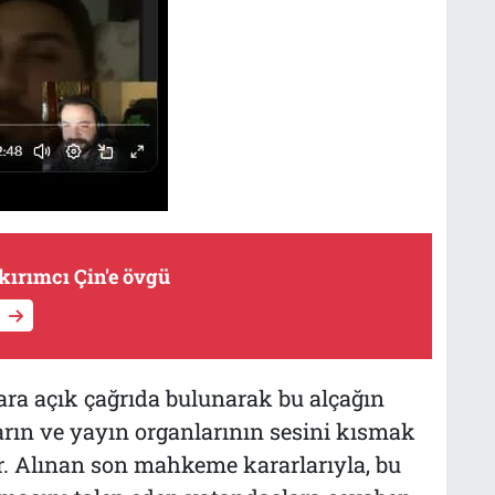
kırımcı Çin'e övgü
ara açık çağrıda bulunarak bu alçağın
arın ve yayın organlarının sesini kısmak
ir. Alınan son mahkeme kararlarıyla, bu