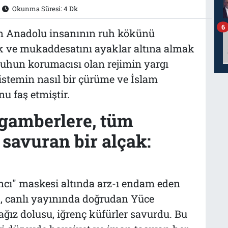
Okunma Süresi: 4 Dk
6
an Anadolu insanının ruh kökünü
k ve mukaddesatını ayaklar altına almak
güruhun korumacısı olan rejimin yargı
istemin nasıl bir çürüme ve İslam
u faş etmiştir.
eygamberlere, tüm
savuran bir alçak:
cı" maskesi altında arz-ı endam eden
ak, canlı yayınında doğrudan Yüce
ız dolusu, iğrenç küfürler savurdu. Bu