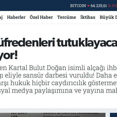
DOLAR
47,6704
EURO
55,0406
%-0.
aj
Haberler
Özel Haber
Tercüme
İktibas
Büyük 
STERLİN
64,2143
GRAM ALTIN
6510.40
%0.
küfredenleri tutuklayac
BİST100
13.799
%
yor!
BITCOIN
64.225,61
%-0.
en Kartal Bulut Doğan isimli alçağı ih
gı eliyle sansür darbesi vuruldu! Daha
rşı hukuk hiçbir caydırıcılık gösterm
osyal medya paylaşımına ve yayına ma