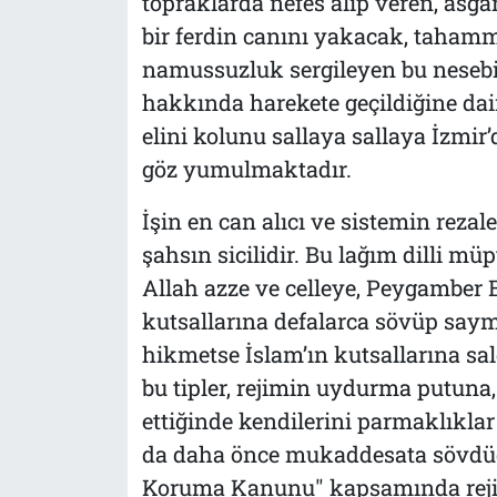
topraklarda nefes alıp veren, asg
bir ferdin canını yakacak, tahammü
namussuzluk sergileyen bu nesebi 
hakkında harekete geçildiğine da
elini kolunu sallaya sallaya İzmi
göz yumulmaktadır.
İşin en can alıcı ve sistemin rezal
şahsın sicilidir. Bu lağım dilli m
Allah azze ve celleye, Peygamber
kutsallarına defalarca sövüp saymı
hikmetse İslam’ın kutsallarına sa
bu tipler, rejimin uydurma putuna,
ettiğinde kendilerini parmaklıkla
da daha önce mukaddesata sövdüğü 
Koruma Kanunu" kapsamında rejim