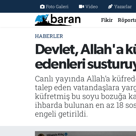
Foto Galeri
Video
Yazarlar
Fikir
Röport
Fikir
Fikir
Nöbetçi Eczaneler
HABERLER
Röportaj
Röportaj
Hava Durumu
Devlet, Allah'a 
Haberler
Haberler
Trafik Durumu
edenleri susturu
Özel Haber
Özel Haber
Süper Lig Puan Durumu ve Fikstür
Canlı yayında Allah’a küfred
Tercüme
Tercüme
Tüm Manşetler
talep eden vatandaşlara yar
küfretmiş bu soyu bozuğa ka
İktibas
İktibas
Son Dakika Haberleri
ihbarda bulunan en az 18 s
engeli getirildi.
Büyük Doğu-İbda
Büyük Doğu-İbda
Haber Arşivi
Dergi
Dergi