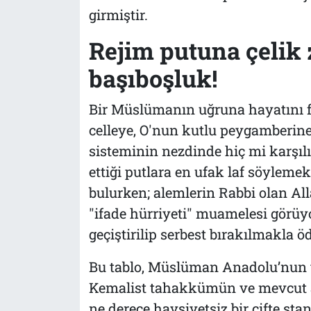
girmiştir.
Rejim putuna çelik z
başıboşluk!
Bir Müslümanın uğruna hayatını fed
celleye, O'nun kutlu peygamberine
sisteminin nezdinde hiç mi karşılı
ettiği putlara en ufak laf söylemek
bulurken; alemlerin Rabbi olan All
"ifade hürriyeti" muamelesi görüyo
geçiştirilip serbest bırakılmakla öd
Bu tablo, Müslüman Anadolu’nun t
Kemalist tahakkümün ve mevcut a
ne derece haysiyetsiz bir çifte st