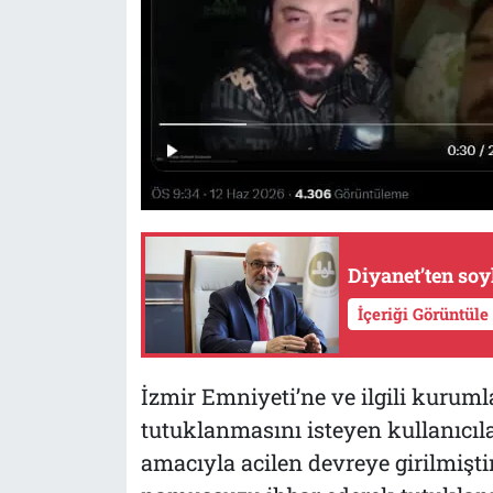
Diyanet’ten soy
İçeriği Görüntüle
İzmir Emniyeti’ne ve ilgili kuruml
tutuklanmasını isteyen kullanıcıl
amacıyla acilen devreye girilmişt