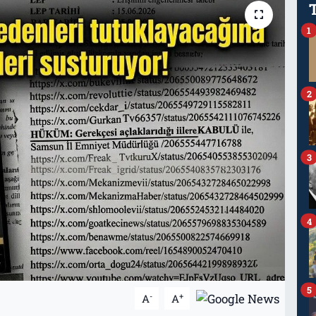
1
2
3
4
5
-
+
A
A