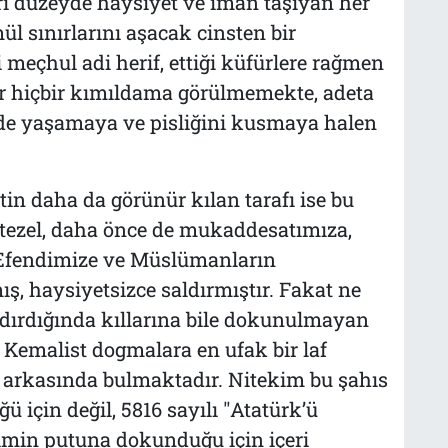
ari düzeyde haysiyet ve iman taşıyan her
l sınırlarını aşacak cinsten bir
meçhul adi herif, ettiği küfürlere rağmen
ir hiçbir kımıldama görülmemekte, adeta
r’de yaşamaya ve pisliğini kusmaya halen
etin daha da görünür kılan tarafı ise bu
üptezel, daha önce de mukaddesatımıza,
 Efendimize ve Müslümanların
ş, haysiyetsizce saldırmıştır. Fakat ne
ldırdığında kıllarına bile dokunulmayan
 Kemalist dogmalara en ufak bir laf
r arkasında bulmaktadır. Nitekim bu şahıs
için değil, 5816 sayılı "Atatürk’ü
in putuna dokunduğu için içeri