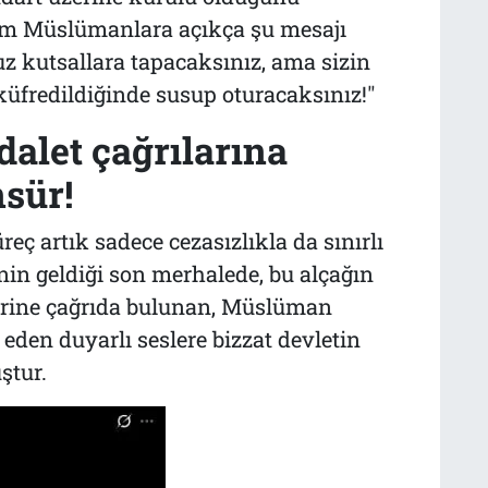
em Müslümanlara açıkça şu mesajı
 kutsallara tapacaksınız, ama sizin
 küfredildiğinde susup oturacaksınız!"
Adalet çağrılarına
sür!
ç artık sadece cezasızlıkla da sınırlı
nin geldiği son merhalede, bu alçağın
erine çağrıda bulunan, Müslüman
en duyarlı seslere bizzat devletin
ştur.