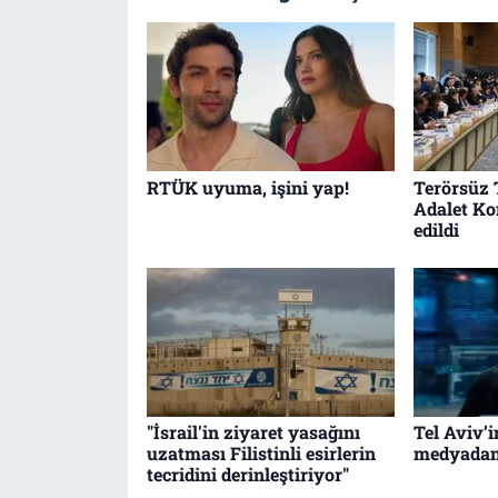
RTÜK uyuma, işini yap!
Terörsüz 
Adalet K
edildi
"İsrail'in ziyaret yasağını
Tel Aviv’i
uzatması Filistinli esirlerin
medyadan 
tecridini derinleştiriyor"