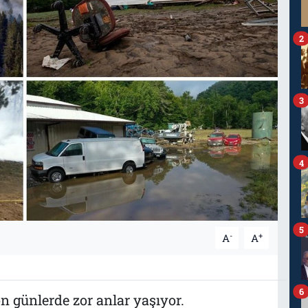
2
3
4
5
-
+
A
A
6
n günlerde zor anlar yaşıyor.