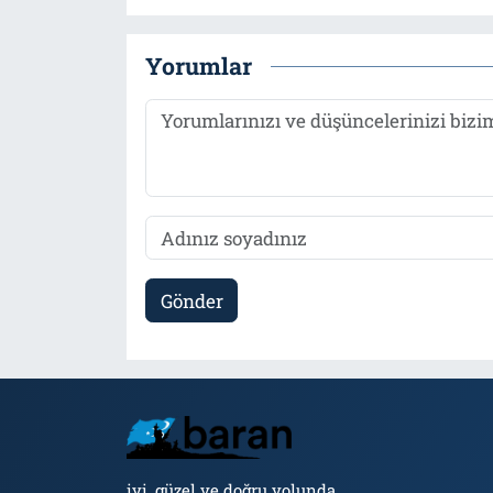
Yorumlar
Gönder
iyi, güzel ve doğru yolunda...