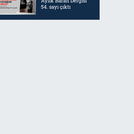
Aylık Baran Dergisi
54. sayı çıktı