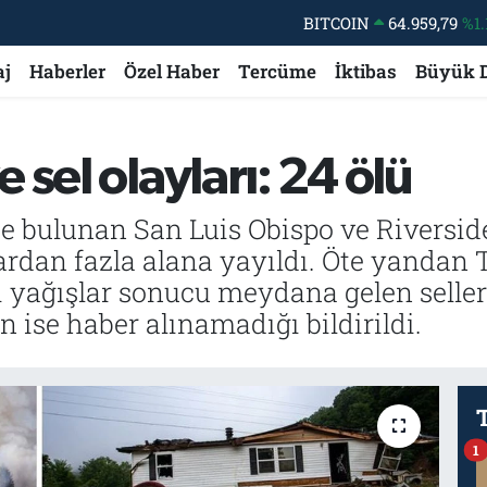
DOLAR
47,7436
%0.
EURO
55,2510
%0.
aj
Haberler
Özel Haber
Tercüme
İktibas
Büyük 
STERLİN
64,4811
%0.
GRAM ALTIN
6660.55
%0.
sel olayları: 24 ölü
BİST100
13.779
%-
e bulunan San Luis Obispo ve Riverside 
ardan fazla alana yayıldı. Öte yandan T
li yağışlar sonucu meydana gelen seller
ise haber alınamadığı bildirildi.
1