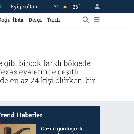
°
Eyüpsultan
26
18
32
Doğu-İbda
Dergi
Tarih
38
03
14
gibi birçok farklı bölgede
exas eyaletinde çeşitli
de en az 24 kişi ölürken, bir
Trend Haberler
Gözün gördüğü ile