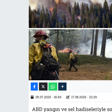
Tarih
İletişim
Künye
05.07.2025 - 18:49
17.08.2025 - 22:29
ABD yangın ve sel hadiseleriyle so