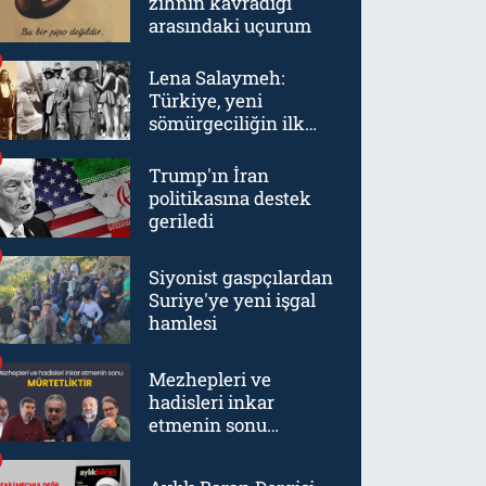
zihnin kavradığı
arasındaki uçurum
Lena Salaymeh:
Türkiye, yeni
sömürgeciliğin ilk
örneklerinden biriydi
Trump'ın İran
politikasına destek
geriledi
Siyonist gaspçılardan
Suriye'ye yeni işgal
hamlesi
Mezhepleri ve
hadisleri inkar
etmenin sonu
mürtetliktir