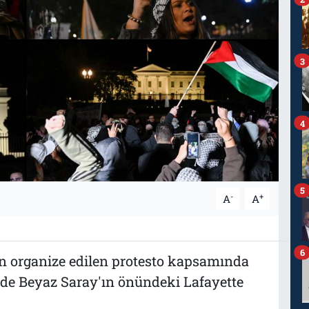
3
4
5
-
+
A
A
6
dan organize edilen protesto kapsamında
nde Beyaz Saray'ın önündeki Lafayette