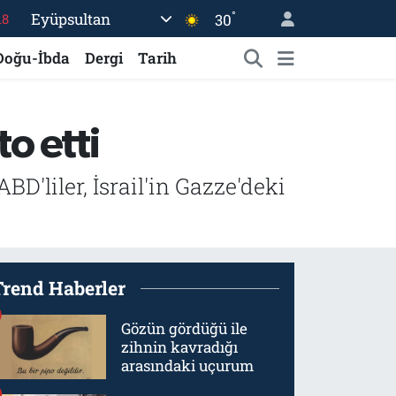
18
°
Eyüpsultan
30
18
Doğu-İbda
Dergi
Tarih
32
38
o etti
03
14
'liler, İsrail'in Gazze'deki
Trend Haberler
Gözün gördüğü ile
zihnin kavradığı
arasındaki uçurum