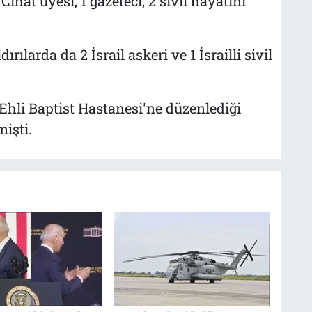
ihat üyesi, 1 gazeteci, 2 sivil hayatını
larda da 2 İsrail askeri ve 1 İsrailli sivil
-Ehli Baptist Hastanesi'ne düzenlediği
işti.