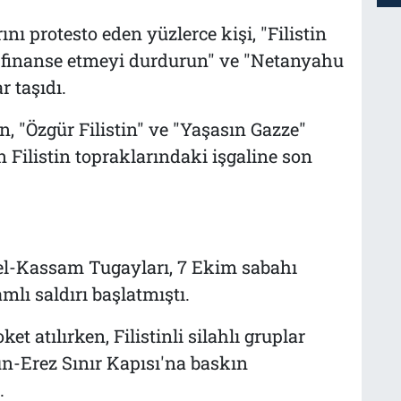
rını protesto eden yüzlerce kişi, "Filistin
i finanse etmeyi durdurun" ve "Netanyahu
r taşıdı.
an, "Özgür Filistin" ve "Yaşasın Gazze"
'in Filistin topraklarındaki işgaline son
 el-Kassam Tugayları, 7 Ekim sabahı
mlı saldırı başlatmıştı.
et atılırken, Filistinli silahlı gruplar
un-Erez Sınır Kapısı'na baskın
.