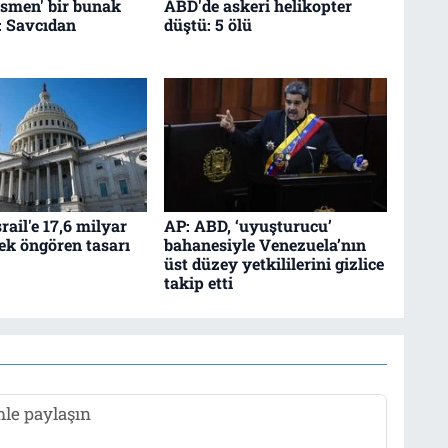
esmen' bir bunak
ABD'de askeri helikopter
: Savcıdan
düştü: 5 ölü
srail'e 17,6 milyar
AP: ABD, ‘uyuşturucu’
tek öngören tasarı
bahanesiyle Venezuela’nın
üst düzey yetkililerini gizlice
takip etti