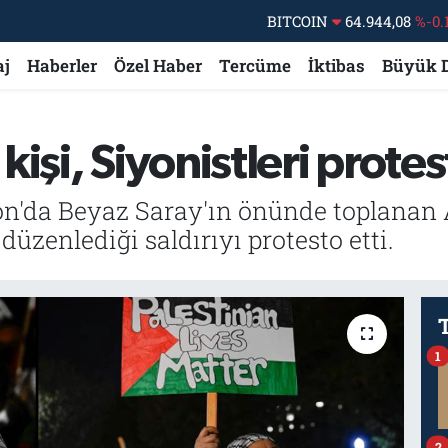
BITCOIN
64.944,08
%-0.
DOLAR
47,7436
%0.
aj
Haberler
Özel Haber
Tercüme
İktibas
Büyük 
EURO
55,2510
%0.
STERLİN
64,4811
%0.
işi, Siyonistleri protest
GRAM ALTIN
6660.55
%0.
BİST100
13.779
%-
da Beyaz Saray'ın önünde toplanan ABD
düzenlediği saldırıyı protesto etti.
1
2