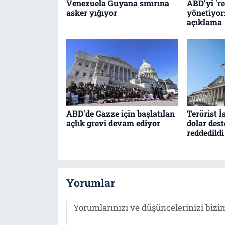
Venezuela Guyana sınırına
ABD'yi 'r
asker yığıyor
yönetiyor
açıklama
ABD'de Gazze için başlatılan
Terörist İ
açlık grevi devam ediyor
dolar des
reddedildi
Yorumlar