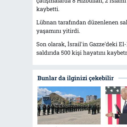
çatışmalarda 8 Hizbullah, 2 İslami C
kaybetti.
Lübnan tarafından düzenlenen saldırı
yaşamını yitirdi.
Son olarak, İsrail'in Gazze'deki El
saldırıda 500 kişi hayatını kaybetm
Bunlar da ilginizi çekebilir