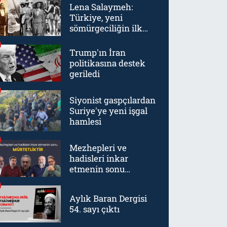
Lena Salaymeh:
Türkiye, yeni
sömürgeciliğin ilk
örneklerinden biriydi
Trump'ın İran
politikasına destek
geriledi
Siyonist gaspçılardan
Suriye'ye yeni işgal
hamlesi
Mezhepleri ve
hadisleri inkar
etmenin sonu
mürtetliktir
Aylık Baran Dergisi
54. sayı çıktı