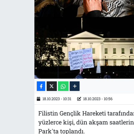
Tarih
İletişim
Künye
18.10.2023 - 10:31
18.10.2023 - 10:56
Filistin Gençlik Hareketi tarafın
yüzlerce kişi, dün akşam saatleri
Park'ta toplandı.