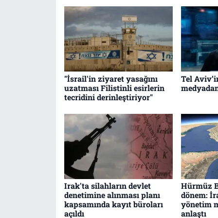
"İsrail'in ziyaret yasağını
Tel Aviv’i
uzatması Filistinli esirlerin
medyadan 
tecridini derinleştiriyor"
Irak'ta silahların devlet
Hürmüz B
denetimine alınması planı
dönem: İ
kapsamında kayıt büroları
yönetim m
açıldı
anlaştı