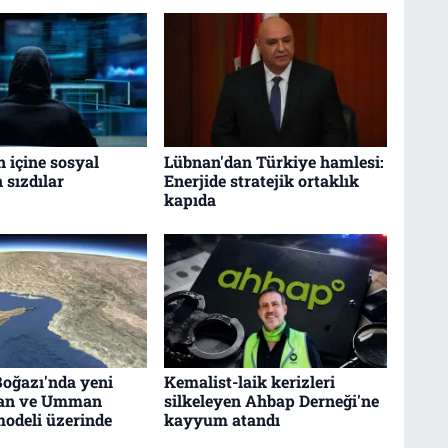
n içine sosyal
Lübnan'dan Türkiye hamlesi:
sızdılar
Enerjide stratejik ortaklık
kapıda
oğazı'nda yeni
Kemalist-laik kerizleri
ran ve Umman
silkeleyen Ahbap Derneği'ne
odeli üzerinde
kayyum atandı