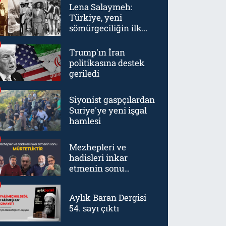
Lena Salaymeh:
Türkiye, yeni
sömürgeciliğin ilk
örneklerinden biriydi
Trump'ın İran
politikasına destek
geriledi
Siyonist gaspçılardan
Suriye'ye yeni işgal
hamlesi
Mezhepleri ve
hadisleri inkar
etmenin sonu
mürtetliktir
Aylık Baran Dergisi
54. sayı çıktı