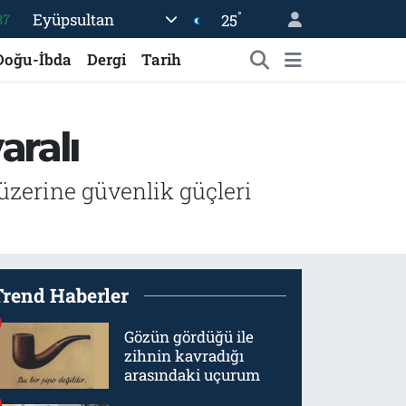
°
Eyüpsultan
25
87
18
Doğu-İbda
Dergi
Tarih
32
38
aralı
59
19
üzerine güvenlik güçleri
Trend Haberler
Gözün gördüğü ile
zihnin kavradığı
arasındaki uçurum