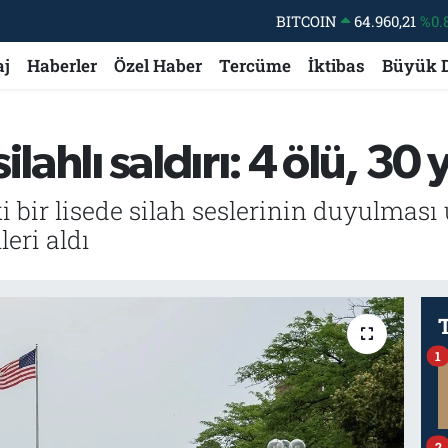
BITCOIN
64.960,21
%0.
DOLAR
47,7436
%0.
aj
Haberler
Özel Haber
Tercüme
İktibas
Büyük 
EURO
55,2510
%0.
STERLİN
64,4811
%0.
lahlı saldırı: 4 ölü, 30 y
GRAM ALTIN
6648.99
%2.
BİST100
13.773
%-
 bir lisede silah seslerinin duyulması 
eri aldı
1
2