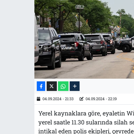
Tarih
İletişim
Künye
04.09.2024 - 21:33
04.09.2024 - 22:19
Yerel kaynaklara göre, eyaletin W
yerel saatle 11.30 sularında silah
intikal eden polis ekipleri, çevrede