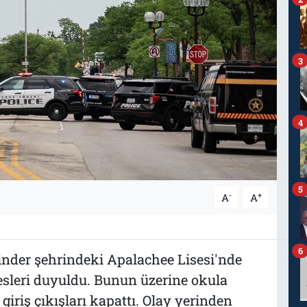
3
4
5
-
+
A
A
6
inder şehrindeki Apalachee Lisesi'nde
 sesleri duyuldu. Bunun üzerine okula
 giriş çıkışları kapattı. Olay yerinden