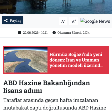
Paylaş
-
+
A
A
22.06.2026 - 19:11
Okunma Süresi: 2 Dk
Hürmüz Boğazı'nda yeni
dönem: İran ve Umman
yönetim modeli üzerinde
anlaştı
ABD Hazine Bakanlığından
lisans adımı
Taraflar arasında geçen hafta imzalanan
mutabakat zaptı doğrultusunda ABD Hazine