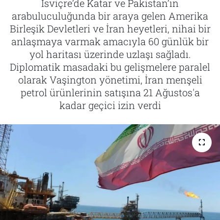
İsviçre’de Katar ve Pakistan’ın
arabuluculuğunda bir araya gelen Amerika
Tarih
İletişim
Birleşik Devletleri ve İran heyetleri, nihai bir
anlaşmaya varmak amacıyla 60 günlük bir
Künye
yol haritası üzerinde uzlaşı sağladı.
Diplomatik masadaki bu gelişmelere paralel
olarak Vaşington yönetimi, İran menşeli
petrol ürünlerinin satışına 21 Ağustos'a
kadar geçici izin verdi