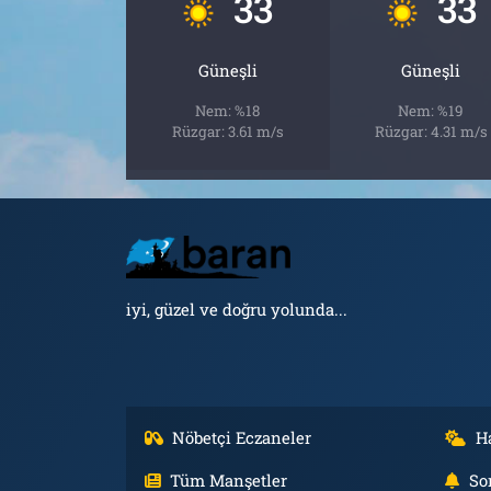
33
33
Güneşli
Güneşli
Nem: %18
Nem: %19
Rüzgar: 3.61 m/s
Rüzgar: 4.31 m/s
iyi, güzel ve doğru yolunda...
Nöbetçi Eczaneler
H
Tüm Manşetler
So