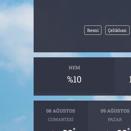
Tarih
İletişim
Künye
Besni
Çelikhan
NEM
%10
08 AĞUSTOS
09 AĞUSTOS
CUMARTESI
PAZAR
°
°