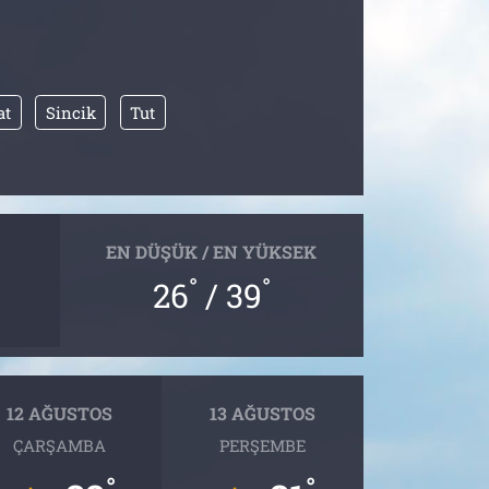
at
Sincik
Tut
EN DÜŞÜK / EN YÜKSEK
°
°
26
/ 39
12 AĞUSTOS
13 AĞUSTOS
ÇARŞAMBA
PERŞEMBE
°
°