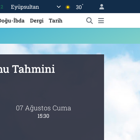
°
Eyüpsultan
30
.2
17
Doğu-İbda
Dergi
Tarih
27
35
12
19
umu Tahmini
07 Ağustos Cuma
15:30