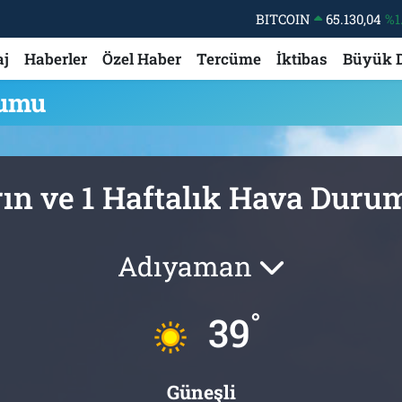
BITCOIN
65.130,04
%1
DOLAR
47,7106
%0.
aj
Haberler
Özel Haber
Tercüme
İktibas
Büyük 
EURO
55,1652
%0.
rumu
STERLİN
64,4046
%0.
GRAM ALTIN
6618.49
%2.
BİST100
13.773
%-
ın ve 1 Haftalık Hava Dur
Adıyaman
°
39
Güneşli