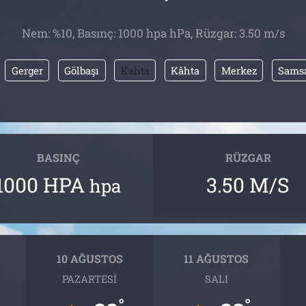
Nem: %10, Basınç: 1000 hpa hPa, Rüzgar: 3.50 m/s
Gerger
Gölbaşı
Kahta
Kâhta
Merkez
Sams
BASINÇ
RÜZGAR
1000 HPA
3.50 M/S
hpa
10 AĞUSTOS
11 AĞUSTOS
PAZARTESI
SALI
°
°