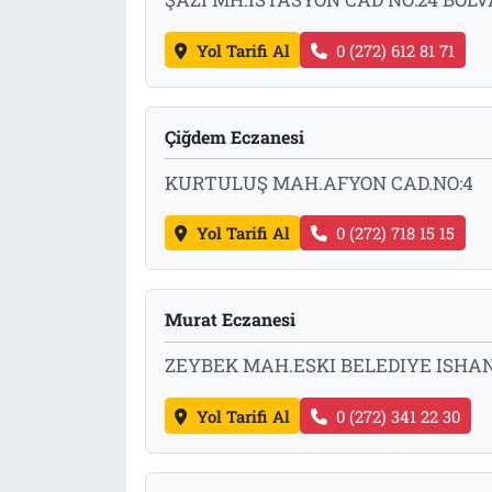
Yol Tarifi Al
0 (272) 612 81 71
Çiğdem Eczanesi
KURTULUŞ MAH.AFYON CAD.NO:4
Yol Tarifi Al
0 (272) 718 15 15
Murat Eczanesi
ZEYBEK MAH.ESKI BELEDIYE ISHA
Yol Tarifi Al
0 (272) 341 22 30