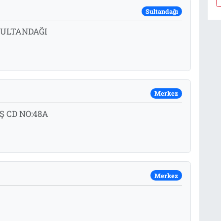
Sultandağı
SULTANDAĞI
Merkez
 CD NO:48A
Merkez