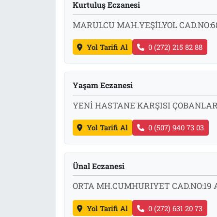
Kurtuluş Eczanesi
MARULCU MAH.YEŞİLYOL CAD.NO:6
Yol Tarifi Al
0 (272) 215 82 88
Yaşam Eczanesi
YENİ HASTANE KARŞISI ÇOBANLA
Yol Tarifi Al
0 (507) 940 73 03
Ünal Eczanesi
ORTA MH.CUMHURIYET CAD.NO:19
Yol Tarifi Al
0 (272) 631 20 73