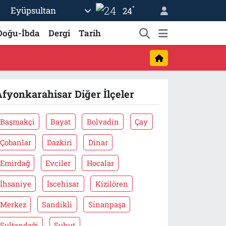
°
Eyüpsultan
24
Doğu-İbda
Dergi
Tarih
fyonkarahisar Diğer İlçeler
Başmakçi
Bayat
Bolvadin
Çay
Çobanlar
Dazkiri
Dinar
Emirdağ
Evciler
Hocalar
İhsaniye
İscehisar
Kizilören
Merkez
Sandikli
Sinanpaşa
Sultandaği
Şuhut