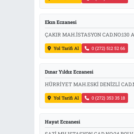
Ekın Eczanesi
ÇAKIR MAH.İSTASYON CAD.NO:130
Yol Tarifi Al
0 (272) 512 52 66
Dınar Yıldız Eczanesi
HÜRRİYET MAH.ESKİ DENİZLİ CAD.
Yol Tarifi Al
0 (272) 353 35 18
Hayat Eczanesi
ŞAZİ MH.ISTASYON CAD NO:24 BO