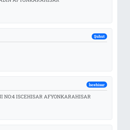
Şuhut
İscehisar
NI NO:4 ISCEHISAR AFYONKARAHISAR