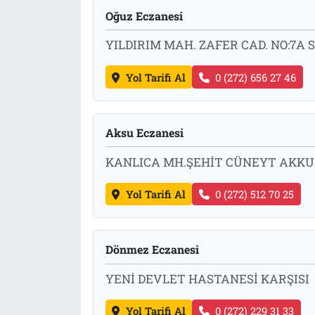
Oğuz Eczanesi
Tarih
İletişim
YILDIRIM MAH. ZAFER CAD. NO:7A 
Künye
Yol Tarifi Al
0 (272) 656 27 46
Aksu Eczanesi
KANLICA MH.ŞEHİT CÜNEYT AKKUŞ
Yol Tarifi Al
0 (272) 512 70 25
Dönmez Eczanesi
YENİ DEVLET HASTANESİ KARŞISI
Yol Tarifi Al
0 (272) 229 31 33