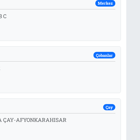
Merkez
8 C
Çobanlar
R
Çay
 A ÇAY-AFYONKARAHISAR