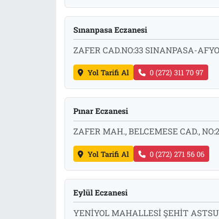
Sınanpasa Eczanesi
ZAFER CAD.NO:33 SINANPASA-AF
Yol Tarifi Al
0 (272) 311 70 97
Pınar Eczanesi
ZAFER MAH., BELCEMESE CAD., NO:
Yol Tarifi Al
0 (272) 271 56 06
Eylül Eczanesi
YENİYOL MAHALLESİ ŞEHİT ASTSUB