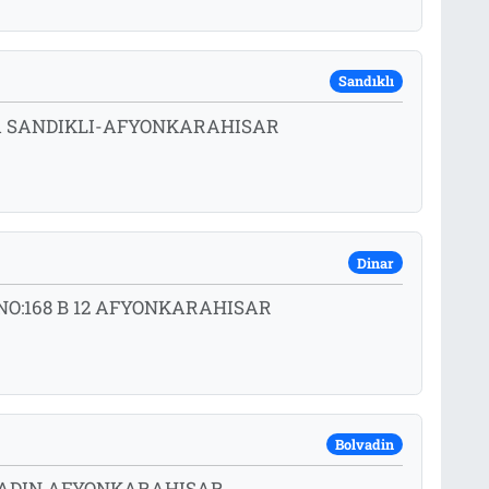
Sandıklı
 A SANDIKLI-AFYONKARAHISAR
Dinar
NO:168 B 12 AFYONKARAHISAR
Bolvadin
LVADIN AFYONKARAHISAR