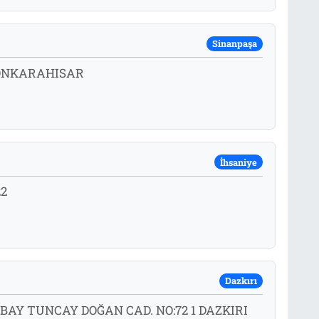
Sinanpaşa
YONKARAHISAR
İhsaniye
22
Dazkırı
AY TUNCAY DOĞAN CAD. NO:72 1 DAZKIRI