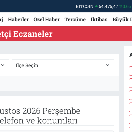
BITCOIN
64.475,47
%0.66
DOLAR
47,5971
%0.05
aj
Haberler
Özel Haber
Tercüme
İktibas
Büyük 
EURO
55,1336
%0.18
tçi Eczaneler
STERLİN
64,2534
%0.22
GRAM ALTIN
6527.85
%0.54
A
BİST100
13.703
%0
ustos 2026 Perşembe
telefon ve konumları