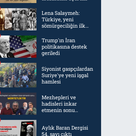
Lena Salaymeh:
Türkiye, yeni
sömürgeciliğin ilk
örneklerinden biriydi
Trump'ın İran
politikasına destek
geriledi
Siyonist gaspçılardan
Suriye'ye yeni işgal
hamlesi
Mezhepleri ve
hadisleri inkar
etmenin sonu
mürtetliktir
Aylık Baran Dergisi
54. sayı çıktı