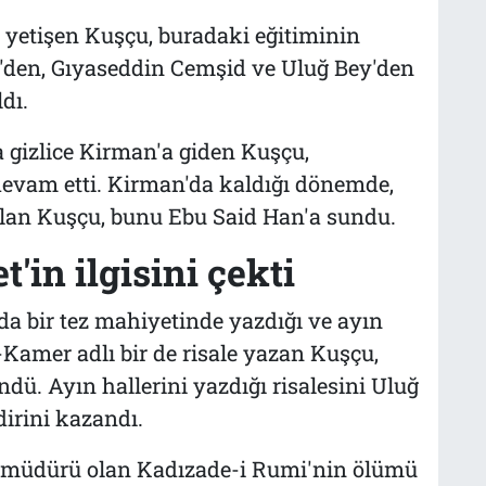
 yetişen Kuşçu, buradaki eğitiminin
'den, Gıyaseddin Cemşid ve Uluğ Bey'den
dı.
a gizlice Kirman'a giden Kuşçu,
devam etti. Kirman'da kaldığı dönemde,
 alan Kuşçu, bunu Ebu Said Han'a sundu.
'in ilgisini çekti
a bir tez mahiye­tinde yazdığı ve ayın
l-Kamer adlı bir de risale yazan Kuşçu,
ü. Ayın hallerini yazdığı risalesini Uluğ
irini kazandı.
 müdürü olan Kadızade-i Rumi'nin ölümü