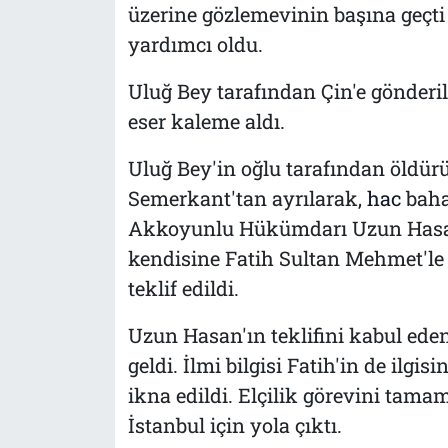
üzerine gözlemevinin başına geçt
yardımcı oldu.
Uluğ Bey tarafın­dan Çin'e gönderil
eser kaleme aldı.
Uluğ Bey'in oğlu tarafından öldü
Semerkant'tan ayrılarak,
hac
bahan
Akkoyunlu Hükümdarı Uzun Hasan
kendisine Fatih Sultan Mehmet'le 
teklif edildi.
Uzun Hasan'ın teklifini kabul eden
geldi. İlmi bilgisi Fatih'in de ilgi
ikna edildi. Elçilik görevini tama
İstanbul için yola çıktı.