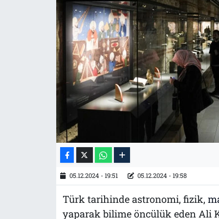
Tarih
İletişim
Künye
05.12.2024 - 19:51
05.12.2024 - 19:58
Türk tarihinde astronomi, fizik,
ma
yaparak bilime öncülük eden Ali 