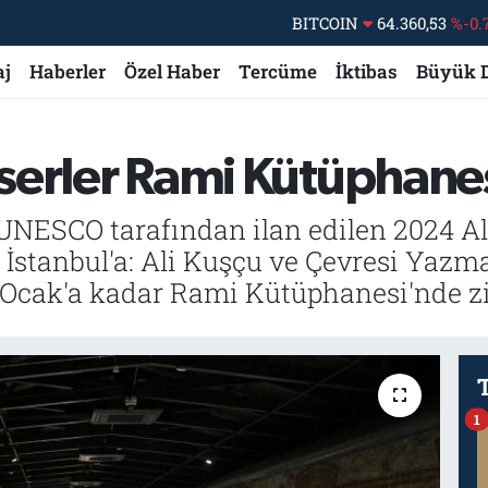
DOLAR
47,7069
%0.
EURO
55,0265
%0.
aj
Haberler
Özel Haber
Tercüme
İktibas
Büyük 
STERLİN
64,1897
%0.
GRAM ALTIN
6574.81
%1.
 eserler Rami Kütüphane
BİST100
13.887
%
BITCOIN
64.360,53
%-0.
 UNESCO tarafından ilan edilen 2024 Ali
tanbul'a: Ali Kuşçu ve Çevresi Yazma E
 Ocak'a kadar Rami Kütüphanesi'nde ziy
1