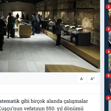
2
3
4
5
-
+
A
A
6
tematik
gibi birçok alanda çalışmalar
Kuşçu’nun vefatının 550. yıl dönümü