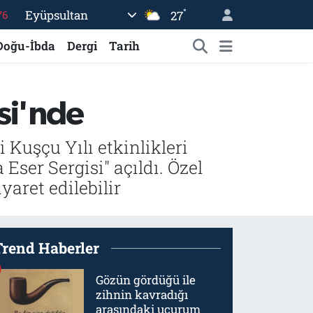
°
Eyüpsultan
27
17
01
Doğu-İbda
Dergi
Tarih
02
44
si'nde
64
76
 Kuşçu Yılı etkinlikleri
ser Sergisi" açıldı. Özel
aret edilebilir
Trend Haberler
Gözün gördüğü ile
zihnin kavradığı
arasındaki uçurum