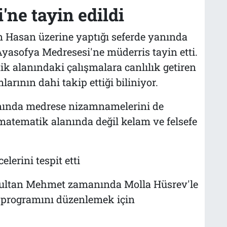
ne tayin edildi
n Hasan üzerine yaptığı seferde yanında
yasofya Medresesi'ne müderris tayin etti.
k alanındaki çalışmalara canlılık getiren
arının dahi takip ettiği biliniyor.
nında medrese nizamnamelerini de
matematik alanında değil kelam ve felsefe
lerini tespit etti
Sultan Mehmet zamanında Molla Hüsrev'le
n programını düzenlemek için