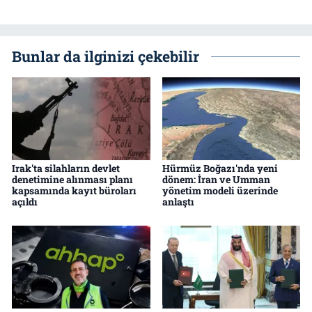
Bunlar da ilginizi çekebilir
Irak'ta silahların devlet
Hürmüz Boğazı'nda yeni
denetimine alınması planı
dönem: İran ve Umman
kapsamında kayıt büroları
yönetim modeli üzerinde
açıldı
anlaştı