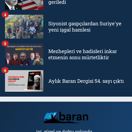
geriledi
4
Siyonist gaspçılardan Suriye'ye
yeni işgal hamlesi
5
Mezhepleri ve hadisleri inkar
etmenin sonu mürtetliktir
6
Aylık Baran Dergisi 54. sayı çıktı
iyi, güzel ve doğru yolunda...