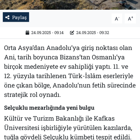
Paylaş
-
+
A
A
24.09.2025 - 09:14
24.09.2025 - 09:32
Orta Asya’dan Anadolu’ya giriş noktası olan
Ani, tarih boyunca Bizans’tan Osmanlı’ya
birçok medeniyete ev sahipliği yaptı. 11. ve
12. yüzyıla tarihlenen Türk-İslâm eserleriyle
öne çıkan bölge, Anadolu’nun fetih sürecinde
stratejik rol oynadı.
Selçuklu mezarlığında yeni bulgu
Kültür ve Turizm Bakanlığı ile Kafkas
Üniversitesi işbirliğiyle yürütülen kazılarda,
tuğla gövdeli Selçuklu kümbeti tespit edildi.