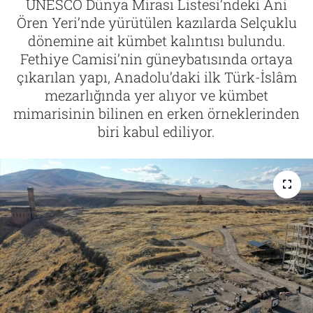
UNESCO Dünya Mirası Listesi’ndeki Ani
Ören Yeri’nde yürütülen kazılarda Selçuklu
Tarih
İletişim
dönemine ait kümbet kalıntısı bulundu.
Fethiye Camisi’nin güneybatısında ortaya
Künye
çıkarılan yapı, Anadolu’daki ilk Türk-İslâm
mezarlığında yer alıyor ve kümbet
mimarisinin bilinen en erken örneklerinden
biri kabul ediliyor.