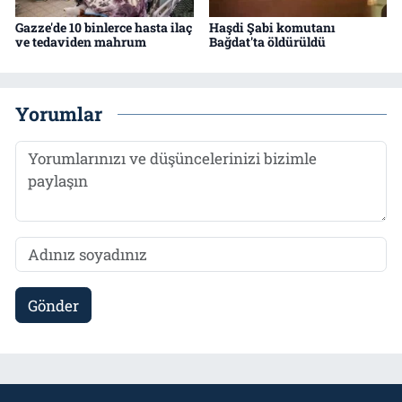
Gazze'de 10 binlerce hasta ilaç
Haşdi Şabi komutanı
ve tedaviden mahrum
Bağdat'ta öldürüldü
Yorumlar
Gönder