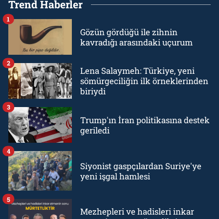
Trend Haberler
1
Gözün gördüğü ile zihnin
kavradığı arasındaki uçurum
2
Lena Salaymeh: Türkiye, yeni
sömürgeciliğin ilk örneklerinden
biriydi
3
Trump'ın İran politikasına destek
geriledi
4
Siyonist gaspçılardan Suriye'ye
yeni işgal hamlesi
5
Mezhepleri ve hadisleri inkar