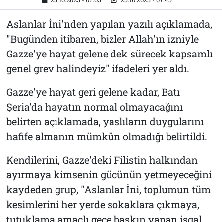
25.10.2023 - 07:05
25.10.2023 - 07:45
Aslanlar İni'nden yapılan yazılı açıklamada,
"Bugünden itibaren, bizler Allah'ın izniyle
Gazze'ye hayat gelene dek sürecek kapsamlı
genel grev halindeyiz" ifadeleri yer aldı.
Gazze'ye hayat geri gelene kadar, Batı
Şeria'da hayatın normal olmayacağını
belirten açıklamada, yaslıların duygularını
hafife almanın mümkün olmadığı belirtildi.
Kendilerini, Gazze'deki Filistin halkından
ayırmaya kimsenin gücünün yetmeyeceğini
kaydeden grup, "Aslanlar İni, toplumun tüm
kesimlerini her yerde sokaklara çıkmaya,
tutuklama amaçlı gece baskın yapan işgal