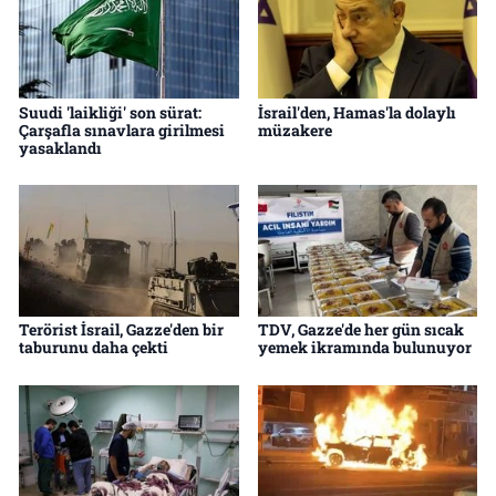
Suudi 'laikliği' son sürat:
İsrail'den, Hamas'la dolaylı
Çarşafla sınavlara girilmesi
müzakere
yasaklandı
Terörist İsrail, Gazze'den bir
TDV, Gazze'de her gün sıcak
taburunu daha çekti
yemek ikramında bulunuyor