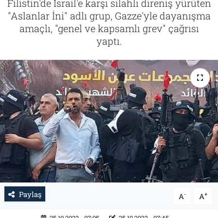
Filistin'de İsrail'e karşı silahlı direniş yürüten
"Aslanlar İni" adlı grup, Gazze'yle dayanışma
Tarih
İletişim
amaçlı, "genel ve kapsamlı grev" çağrısı
yaptı.
Künye
Paylaş
-
+
A
A