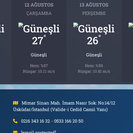
12 AĞUSTOS
13 AĞUSTOS
ÇARŞAMBA
PERŞEMBE
°
°
27
26
Güneşli
Güneşli
Nem: %57
Nem: %59
Rüzgar: 10.11 m/s
Rüzgar: 10.81 m/s
Mimar Sinan Mah. İmam Nasır Sok: No:14/12
Üsküdar/İstanbul (Valide-i Cedid Camii Yanı)
0216 343 16 32 - 0533 166 20 50
[email protected]