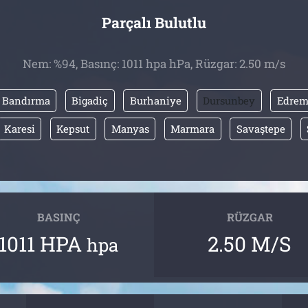
Parçalı Bulutlu
Nem: %94, Basınç: 1011 hpa hPa, Rüzgar: 2.50 m/s
Bandırma
Bigadiç
Burhaniye
Dursunbey
Edrem
Karesi
Kepsut
Manyas
Marmara
Savaştepe
BASINÇ
RÜZGAR
1011 HPA
2.50 M/S
hpa