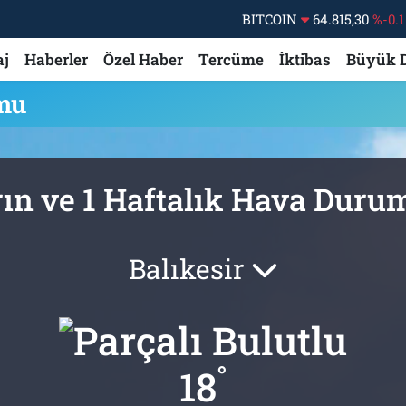
BITCOIN
64.815,30
%-0.1
DOLAR
47,7436
%0.18
aj
Haberler
Özel Haber
Tercüme
İktibas
Büyük 
EURO
55,2510
%0.32
mu
STERLİN
64,4811
%0.38
GRAM ALTIN
6660.55
%0
BİST100
13.779
%-14
ın ve 1 Haftalık Hava Dur
Balıkesir
°
18