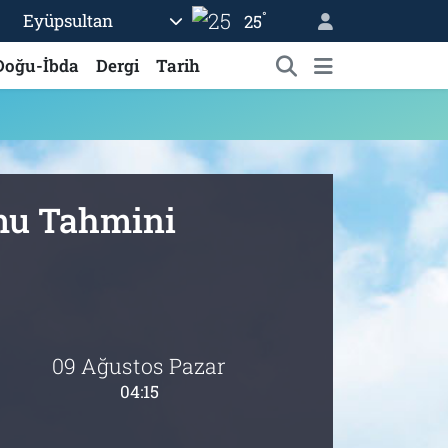
°
Eyüpsultan
25
Doğu-İbda
Dergi
Tarih
umu Tahmini
09 Ağustos Pazar
04:15