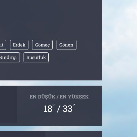
it
Erdek
Gömeç
Gönen
Sındırgı
Susurluk
EN DÜŞÜK / EN YÜKSEK
°
°
18
/ 33