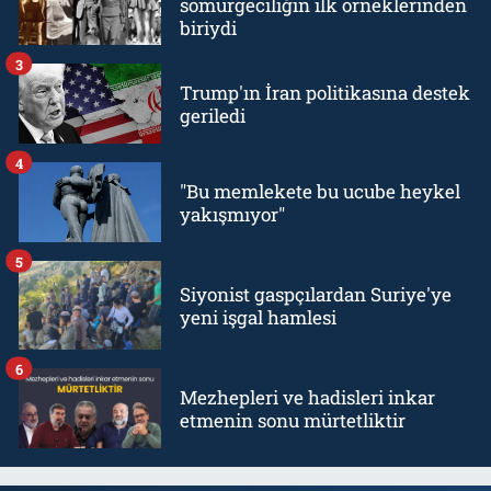
sömürgeciliğin ilk örneklerinden
biriydi
3
Trump'ın İran politikasına destek
geriledi
4
"Bu memlekete bu ucube heykel
yakışmıyor"
5
Siyonist gaspçılardan Suriye'ye
yeni işgal hamlesi
6
Mezhepleri ve hadisleri inkar
etmenin sonu mürtetliktir