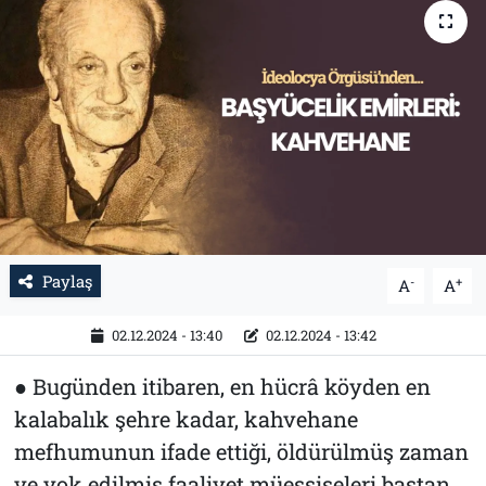
Tarih
İletişim
Künye
Paylaş
-
+
A
A
02.12.2024 - 13:40
02.12.2024 - 13:42
● Bugünden itibaren, en hücrâ köyden en
kalabalık şehre kadar, kahvehane
mefhumunun ifade ettiği, öldürülmüş zaman
ve yok edilmiş faaliyet müessiseleri baştan