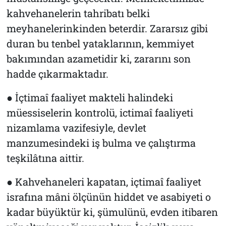
kahvehanelerin tahribatı belki
meyhanelerinkinden beterdir. Zararsız gibi
duran bu tenbel yataklarının, kemmiyet
bakımından azametidir ki, zararını son
hadde çıkarmaktadır.
● İçtimaî faaliyet makteli halindeki
müessiselerin kontrolü, ictimaî faaliyeti
nizamlama vazifesiyle, devlet
manzumesindeki iş bulma ve çalıştırma
teşkilâtına aittir.
● Kahvehaneleri kapatan, içtimaî faaliyet
israfına mâni ölçünün hiddet ve asabiyeti o
kadar büyüktür ki, şümulünü, evden itibaren