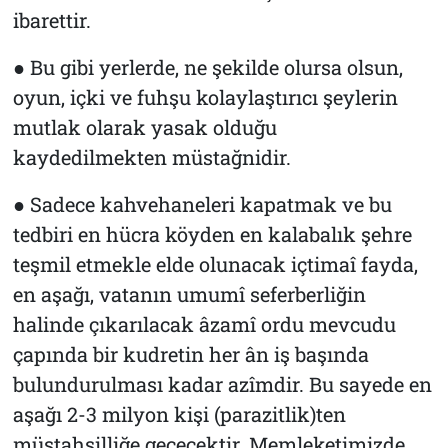
ibarettir.
● Bu gibi yerlerde, ne şekilde olursa olsun,
oyun, içki ve fuhşu kolaylaştırıcı şeylerin
mutlak olarak yasak olduğu
kaydedilmekten müstağnidir.
● Sadece kahvehaneleri kapatmak ve bu
tedbiri en hücra köyden en kalabalık şehre
teşmil etmekle elde olunacak içtimaî fayda,
en aşağı, vatanın umumî seferberliğin
halinde çıkarılacak âzamî ordu mevcudu
çapında bir kudretin her ân iş başında
bulundurulması kadar azîmdir. Bu sayede en
aşağı 2-3 milyon kişi (parazitlik)ten
müstahsilliğe geçecektir. Memleketimizde