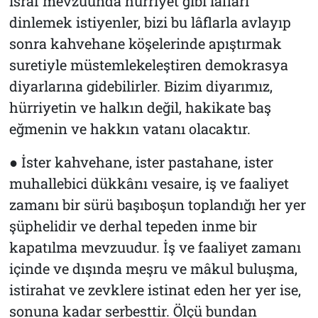
israf mevzuunda hürriyet gibi lâfları
dinlemek istiyenler, bizi bu lâflarla avlayıp
sonra kahvehane köşelerinde apıştırmak
suretiyle müstemlekeleştiren demokrasya
diyarlarına gidebilirler. Bizim diyarımız,
hürriyetin ve halkın değil, hakikate baş
eğmenin ve hakkın vatanı olacaktır.
● İster kahvehane, ister pastahane, ister
muhallebici dükkânı vesaire, iş ve faaliyet
zamanı bir sürü başıboşun toplandığı her yer
şüphelidir ve derhal tepeden inme bir
kapatılma mevzuudur. İş ve faaliyet zamanı
içinde ve dışında meşru ve mâkul buluşma,
istirahat ve zevklere istinat eden her yer ise,
sonuna kadar serbesttir. Ölçü bundan