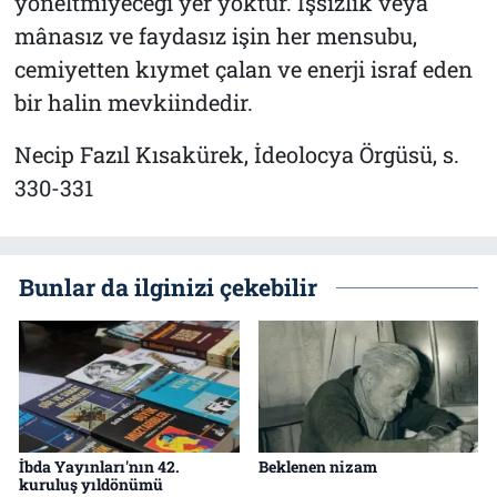
yöneltmiyeceği yer yoktur. İşsizlik veya
mânasız ve faydasız işin her mensubu,
cemiyetten kıymet çalan ve enerji israf eden
bir halin mevkiindedir.
Necip Fazıl Kısakürek, İdeolocya Örgüsü, s.
330-331
Bunlar da ilginizi çekebilir
İbda Yayınları'nın 42.
Beklenen nizam
kuruluş yıldönümü