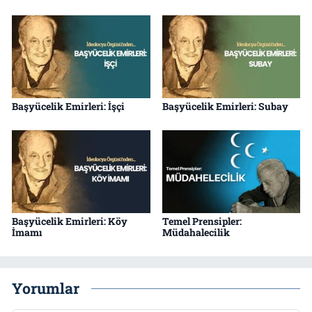
Başyücelik Emirleri: İşçi
Başyücelik Emirleri: Subay
Başyücelik Emirleri: Köy
Temel Prensipler:
İmamı
Müdahalecilik
Yorumlar