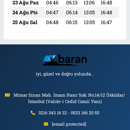
23 Ağu Paz
04:46
06:13
13:06
16:48
19:
24 Ağu Pts
04:47
06:14
13:05
16:48
19:
25 Ağu Sal
04:48
06:15
13:05
16:47
19:
iyi, güzel ve doğru yolunda...
Mimar Sinan Mah. İmam Nasır Sok: No:14/12 Üsküdar/
İstanbul (Valide-i Cedid Camii Yanı)
0216 343 16 32 - 0533 166 20 50
[email protected]