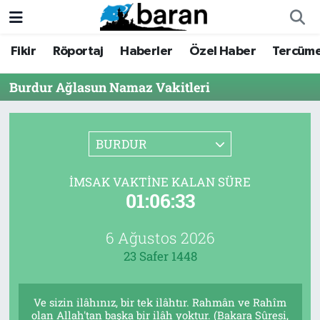
Fikir
Röportaj
Haberler
Özel Haber
Tercüm
Fikir
Fikir
Nöbetçi Eczaneler
Burdur Ağlasun Namaz Vakitleri
Röportaj
Röportaj
Hava Durumu
Haberler
Haberler
Trafik Durumu
BURDUR
Özel Haber
Özel Haber
Süper Lig Puan Durumu ve Fikstür
İMSAK VAKTINE KALAN SÜRE
01:06:33
Tercüme
Tercüme
Tüm Manşetler
İktibas
İktibas
Son Dakika Haberleri
6 Ağustos 2026
23 Safer 1448
Büyük Doğu-İbda
Büyük Doğu-İbda
Haber Arşivi
Ve sizin ilâhınız, bir tek ilâhtır. Rahmân ve Rahîm
Dergi
Dergi
olan Allah'tan başka bir ilâh yoktur. (Bakara Sûresi,