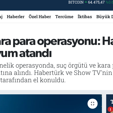
DOLAR
47,5971
%0.
EURO
55,1336
%0.
aj
Haberler
Özel Haber
Tercüme
İktibas
Büyük 
STERLİN
64,2534
%0.
GRAM ALTIN
6527.85
%0.
ara para operasyonu: H
BİST100
13.703
yum atandı
BITCOIN
64.475,47
%0.
nelik operasyonda, suç örgütü ve kara 
tına alındı. Habertürk ve Show TV'nin 
tarafından el konuldu.
1