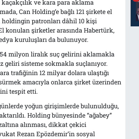
, kaçakçılık ve kara para aklama
mada, Can Holding’e bağlı 121 şirkete el
oldingin patronları dâhil 10 kişi
 El konulan şirketler arasında Habertürk,
dya kuruluşları da bulunuyor.
54 milyon liralık suç gelirini aklamakla
iz geliri sisteme sokmakla suçlanıyor.
a trafiğinin 12 milyar dolara ulaştığı
i sürmek amacıyla onlarca şirket üzerinden
ni tespit etti.
ünlerde yoğun girişimlerde bulunulduğu,
aktarıldı. Holding bünyesinde “ağabey”
altına alınması, dikkat çekici
avukat Rezan Epözdemir’in sosyal