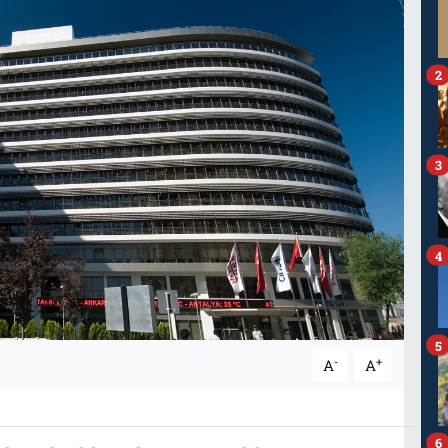
2
3
4
5
-
+
A
A
6