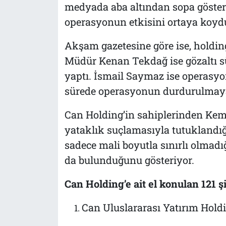
medyada aba altından sopa göster
operasyonun etkisini ortaya koyd
Akşam gazetesine göre ise, holding
Müdür Kenan Tekdağ ise gözaltı s
yaptı. İsmail Saymaz ise operasyon
sürede operasyonun durdurulmaya ç
Can Holding’in sahiplerinden Kem
yataklık suçlamasıyla tutuklandığı
sadece mali boyutla sınırlı olma
da bulunduğunu gösteriyor.
Can Holding’e ait el konulan 121 şi
Can Uluslararası Yatırım Hold