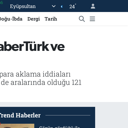
°
Eyüpsultan
24
05
18
Doğu-İbda
Dergi
Tarih
22
54
aberTürk ve
%0
66
para aklama iddiaları
de aralarında olduğu 121
Trend Haberler