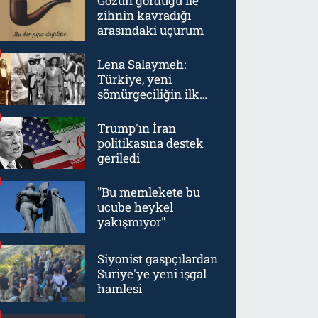
Gözün gördüğü ile
zihnin kavradığı
arasındaki uçurum
Lena Salaymeh:
Türkiye, yeni
sömürgeciliğin ilk
örneklerinden biriydi
Trump'ın İran
politikasına destek
geriledi
"Bu memlekete bu
ucube heykel
yakışmıyor"
Siyonist gaspçılardan
Suriye'ye yeni işgal
hamlesi