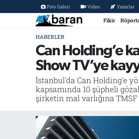
Foto Galeri
Video
Yazarlar
Fikir
Röport
Fikir
Fikir
Nöbetçi Eczaneler
HABERLER
Röportaj
Röportaj
Hava Durumu
Can Holding’e k
Haberler
Haberler
Trafik Durumu
Show TV’ye kay
Özel Haber
Özel Haber
Süper Lig Puan Durumu ve Fikstür
İstanbul'da Can Holding'e yö
Tercüme
Tercüme
Tüm Manşetler
kapsamında 10 şüpheli gözal
şirketin mal varlığına TMSF 
İktibas
İktibas
Son Dakika Haberleri
Büyük Doğu-İbda
Büyük Doğu-İbda
Haber Arşivi
Dergi
Dergi