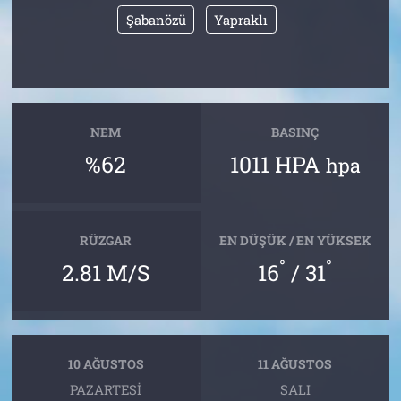
Şabanözü
Yapraklı
NEM
BASINÇ
%62
1011 HPA
hpa
RÜZGAR
EN DÜŞÜK / EN YÜKSEK
°
°
2.81 M/S
16
/ 31
10 AĞUSTOS
11 AĞUSTOS
PAZARTESI
SALI