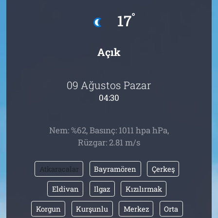
°
17
Tarih
İletişim
Künye
Açık
09 Ağustos Pazar
04:30
Nem: %62, Basınç: 1011 hpa hPa,
Rüzgar: 2.81 m/s
Atkaracalar
Bayramören
Çerkeş
Eldivan
Ilgaz
Kızılırmak
Korgun
Kurşunlu
Merkez
Orta