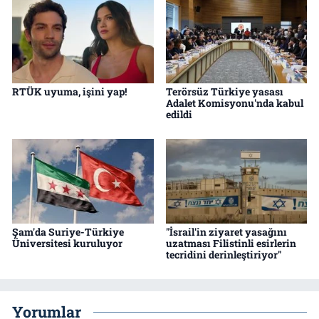
RTÜK uyuma, işini yap!
Terörsüz Türkiye yasası
Adalet Komisyonu'nda kabul
edildi
Şam'da Suriye-Türkiye
"İsrail'in ziyaret yasağını
Üniversitesi kuruluyor
uzatması Filistinli esirlerin
tecridini derinleştiriyor"
Yorumlar