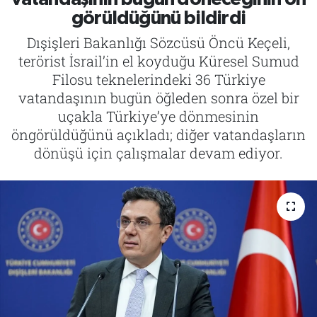
görüldüğünü bildirdi
Tarih
İletişim
Dışişleri Bakanlığı Sözcüsü Öncü Keçeli,
terörist İsrail’in el koyduğu Küresel Sumud
Künye
Filosu teknelerindeki 36 Türkiye
vatandaşının bugün öğleden sonra özel bir
uçakla Türkiye’ye dönmesinin
öngörüldüğünü açıkladı; diğer vatandaşların
dönüşü için çalışmalar devam ediyor.