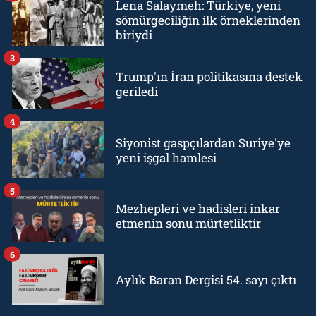
Lena Salaymeh: Türkiye, yeni
sömürgeciliğin ilk örneklerinden
biriydi
3
Trump'ın İran politikasına destek
geriledi
4
Siyonist gaspçılardan Suriye'ye
yeni işgal hamlesi
5
Mezhepleri ve hadisleri inkar
etmenin sonu mürtetliktir
6
Aylık Baran Dergisi 54. sayı çıktı