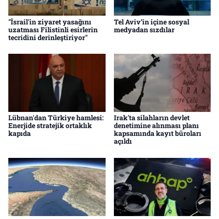
"İsrail'in ziyaret yasağını
Tel Aviv’in içine sosyal
uzatması Filistinli esirlerin
medyadan sızdılar
tecridini derinleştiriyor"
Lübnan'dan Türkiye hamlesi:
Irak'ta silahların devlet
Enerjide stratejik ortaklık
denetimine alınması planı
kapıda
kapsamında kayıt büroları
açıldı