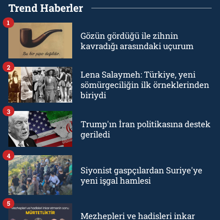
Trend Haberler
1
Gözün gördüğü ile zihnin
kavradığı arasındaki uçurum
2
Lena Salaymeh: Türkiye, yeni
sömürgeciliğin ilk örneklerinden
biriydi
3
Trump'ın İran politikasına destek
geriledi
4
Siyonist gaspçılardan Suriye'ye
yeni işgal hamlesi
5
Mezhepleri ve hadisleri inkar