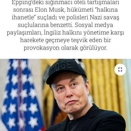
Epping’deki sığınmacı oteli tartışmaları
sonrası Elon Musk, hükümeti “halkına
Tarih
İletişim
ihanetle” suçladı ve polisleri Nazi savaş
suçlularına benzetti. Sosyal medya
Künye
paylaşımları, İngiliz halkını yönetime karşı
harekete geçmeye teşvik eden bir
provokasyon olarak görülüyor.