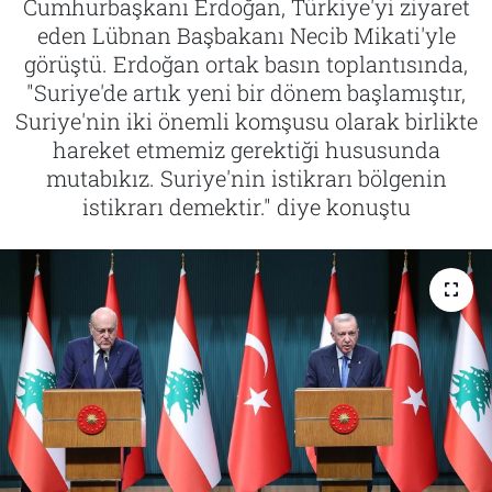
Cumhurbaşkanı Erdoğan, Türkiye'yi ziyaret
eden Lübnan Başbakanı Necib Mikati'yle
Tarih
İletişim
görüştü. Erdoğan ortak basın toplantısında,
"Suriye'de artık yeni bir dönem başlamıştır,
Künye
Suriye'nin iki önemli komşusu olarak birlikte
hareket etmemiz gerektiği hususunda
mutabıkız. Suriye'nin istikrarı bölgenin
istikrarı demektir." diye konuştu