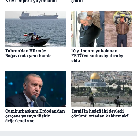
Krizi" raporu yayımlandı
çöktü
Tahran'dan Hürmüz
10 yıl sonra yakalanan
Boğazı'nda yeni hamle
FETÖ'cü suikastçı itirafçı
oldu
Cumhurbaşkanı Erdoğan'dan
'İsrail'in hedefi iki devletli
çerçeve yasaya ilişkin
çözümü ortadan kaldırmak!'
değerlendirme