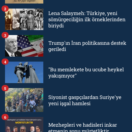
2
Lena Salaymeh: Türkiye, yeni
sömürgeciliğin ilk örneklerinden
biriydi
3
Trump'ın İran politikasına destek
geriledi
4
"Bu memlekete bu ucube heykel
yakışmıyor"
5
Siyonist gaspçılardan Suriye'ye
yeni işgal hamlesi
6
Mezhepleri ve hadisleri inkar
etmenin sonu mürtetliktir