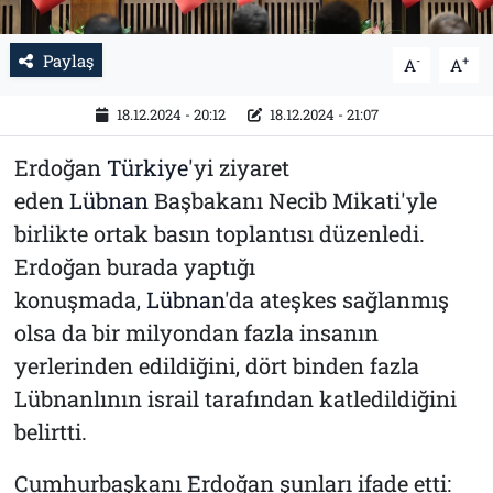
Paylaş
-
+
A
A
18.12.2024 - 20:12
18.12.2024 - 21:07
Erdoğan
Türkiye
'yi ziyaret
eden
Lübnan
Başbakanı Necib Mikati'yle
birlikte ortak basın toplantısı düzenledi.
Erdoğan burada yaptığı
konuşmada,
Lübnan
'da ateşkes sağlanmış
olsa da bir milyondan fazla insanın
yerlerinden edildiğini, dört binden fazla
Lübnanlının israil tarafından katledildiğini
belirtti.
Cumhurbaşkanı Erdoğan şunları ifade etti: