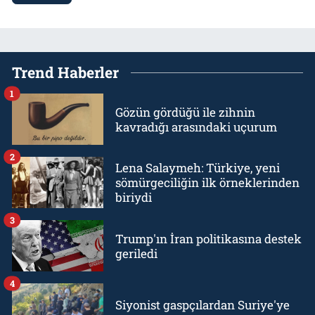
Trend Haberler
1
Gözün gördüğü ile zihnin
kavradığı arasındaki uçurum
2
Lena Salaymeh: Türkiye, yeni
sömürgeciliğin ilk örneklerinden
biriydi
3
Trump'ın İran politikasına destek
geriledi
4
Siyonist gaspçılardan Suriye'ye