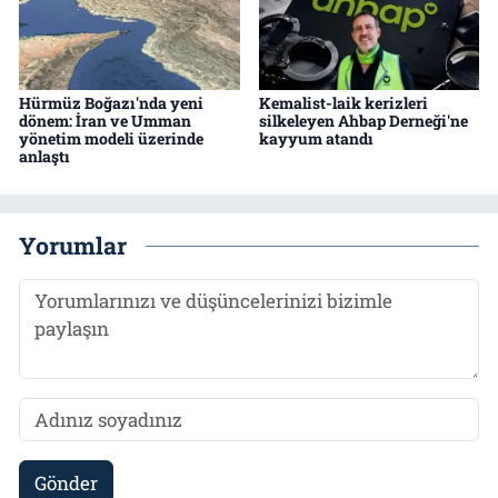
Hürmüz Boğazı'nda yeni
Kemalist-laik kerizleri
dönem: İran ve Umman
silkeleyen Ahbap Derneği'ne
yönetim modeli üzerinde
kayyum atandı
anlaştı
Yorumlar
Gönder