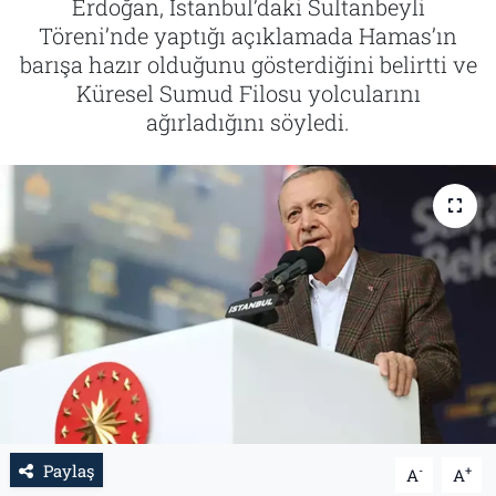
Erdoğan, İstanbul’daki Sultanbeyli
Töreni’nde yaptığı açıklamada Hamas’ın
Tarih
İletişim
barışa hazır olduğunu gösterdiğini belirtti ve
Küresel Sumud Filosu yolcularını
Künye
ağırladığını söyledi.
Paylaş
-
+
A
A