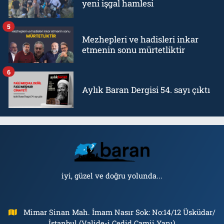
yeni işgal hamlesi
5
Mezhepleri ve hadisleri inkar
etmenin sonu mürtetliktir
6
Aylık Baran Dergisi 54. sayı çıktı
iyi, güzel ve doğru yolunda...
Mimar Sinan Mah. İmam Nasır Sok: No:14/12 Üsküdar/
İstanbul (Valide-i Cedid Camii Yanı)