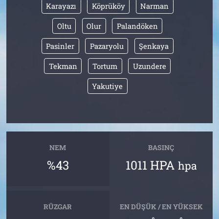
Karayazı
Köprüköy
Narman
Oltu
Olur
Palandöken
Pasinler
Pazaryolu
Şenkaya
Tekman
Tortum
Uzundere
Yakutiye
NEM
BASINÇ
%43
1011 HPA
hpa
RÜZGAR
EN DÜŞÜK / EN YÜKSEK