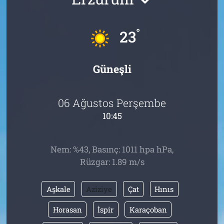
Tarih
İletişim
°
23
Künye
Güneşli
06 Ağustos Perşembe
10:45
Nem: %43, Basınç: 1011 hpa hPa,
Rüzgar: 1.89 m/s
Aşkale
Aziziye
Çat
Hınıs
Horasan
İspir
Karaçoban