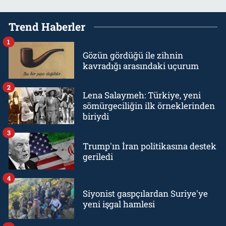
Trend Haberler
1
Gözün gördüğü ile zihnin
kavradığı arasındaki uçurum
2
Lena Salaymeh: Türkiye, yeni
sömürgeciliğin ilk örneklerinden
biriydi
3
Trump'ın İran politikasına destek
geriledi
4
Siyonist gaspçılardan Suriye'ye
yeni işgal hamlesi