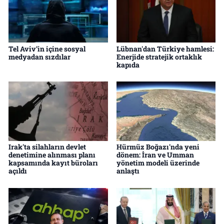
Tel Aviv’in içine sosyal
Lübnan'dan Türkiye hamlesi:
medyadan sızdılar
Enerjide stratejik ortaklık
kapıda
Irak'ta silahların devlet
Hürmüz Boğazı'nda yeni
denetimine alınması planı
dönem: İran ve Umman
kapsamında kayıt büroları
yönetim modeli üzerinde
açıldı
anlaştı