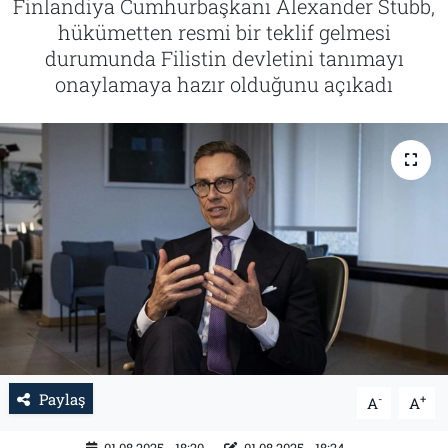
Finlandiya Cumhurbaşkanı Alexander Stubb,
hükümetten resmi bir teklif gelmesi
Tarih
İletişim
durumunda Filistin devletini tanımayı
onaylamaya hazır olduğunu açıkadı
Künye
Paylaş
-
+
A
A