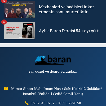
5
Mezhepleri ve hadisleri inkar
etmenin sonu mürtetliktir
6
Aylık Baran Dergisi 54. sayı çıktı
iyi, güzel ve doğru yolunda...
Mimar Sinan Mah. İmam Nasır Sok: No:14/12 Üsküdar/
İstanbul (Valide-i Cedid Camii Yanı)
0216 343 16 32 - 0533 166 20 50