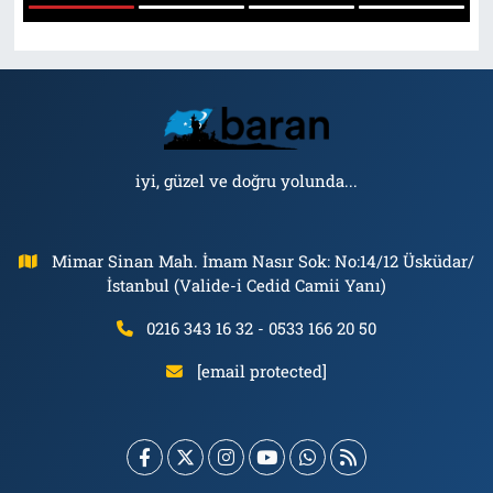
1
2
3
4
Tarih
İletişim
Künye
iyi, güzel ve doğru yolunda...
Mimar Sinan Mah. İmam Nasır Sok: No:14/12 Üsküdar/
İstanbul (Valide-i Cedid Camii Yanı)
0216 343 16 32 - 0533 166 20 50
[email protected]