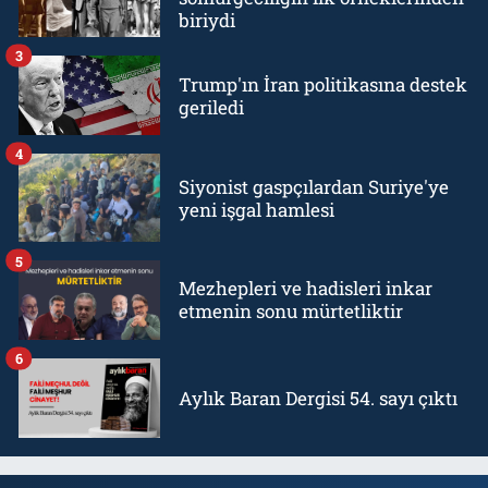
biriydi
3
Trump'ın İran politikasına destek
geriledi
4
Siyonist gaspçılardan Suriye'ye
yeni işgal hamlesi
5
Mezhepleri ve hadisleri inkar
etmenin sonu mürtetliktir
6
Aylık Baran Dergisi 54. sayı çıktı