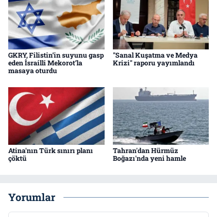
GKRY, Filistin’in suyunu gasp
"Sanal Kuşatma ve Medya
eden İsrailli Mekorot’la
Krizi" raporu yayımlandı
masaya oturdu
Atina'nın Türk sınırı planı
Tahran'dan Hürmüz
çöktü
Boğazı'nda yeni hamle
Yorumlar