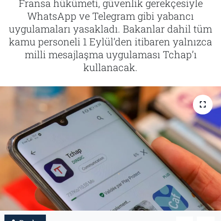
Fransa hükümeti, güvenlik gerekçesiyle
WhatsApp ve Telegram gibi yabancı
Tarih
İletişim
uygulamaları yasakladı. Bakanlar dahil tüm
kamu personeli 1 Eylül’den itibaren yalnızca
Künye
milli mesajlaşma uygulaması Tchap’ı
kullanacak.