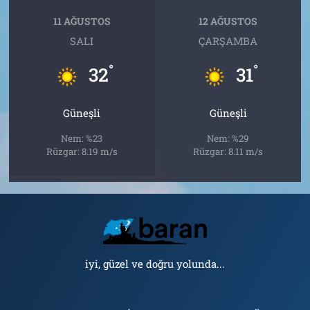
11 AĞUSTOS
12 AĞUSTOS
SALI
ÇARŞAMBA
°
°
32
31
Güneşli
Güneşli
Nem: %23
Nem: %29
Rüzgar: 8.19 m/s
Rüzgar: 8.11 m/s
iyi, güzel ve doğru yolunda...