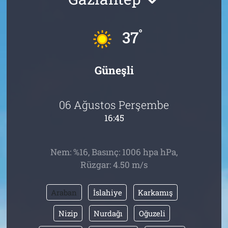
Tarih
İletişim
°
37
Künye
Güneşli
06 Ağustos Perşembe
16:45
Nem: %16, Basınç: 1006 hpa hPa,
Rüzgar: 4.50 m/s
Araban
İslahiye
Karkamış
Nizip
Nurdağı
Oğuzeli