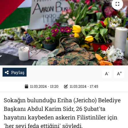
Tarih
İletişim
Künye
Paylaş
-
+
A
A
11.03.2024 - 13:20
11.03.2024 - 17:45
Sokağın bulunduğu Eriha (Jericho) Belediye
Başkanı Abdul Karim Sidr, 26 Şubat'ta
hayatını kaybeden askerin Filistinliler için
'her şeyi feda ettiğini' söyledi.