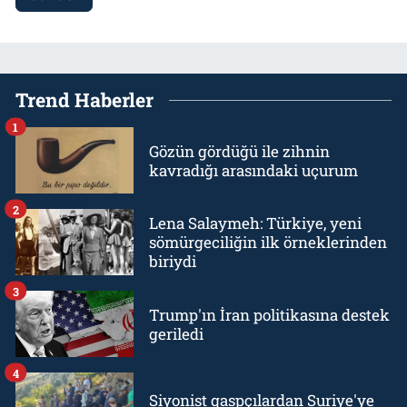
Trend Haberler
1
Gözün gördüğü ile zihnin
kavradığı arasındaki uçurum
2
Lena Salaymeh: Türkiye, yeni
sömürgeciliğin ilk örneklerinden
biriydi
3
Trump'ın İran politikasına destek
geriledi
4
Siyonist gaspçılardan Suriye'ye