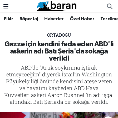
Fikir
Röportaj
Haberler
Özel Haber
Tercüm
Fikir
Fikir
Nöbetçi Eczaneler
Röportaj
Röportaj
Hava Durumu
ORTADOĞU
Gazze için kendini feda eden ABD'li
Haberler
Haberler
Trafik Durumu
askerin adı Batı Şeria'da sokağa
verildi
Özel Haber
Özel Haber
Süper Lig Puan Durumu ve Fikstür
ABD'de "Artık soykırıma iştirak
Tercüme
Tercüme
Tüm Manşetler
etmeyeceğim" diyerek İsrail'in Washington
Büyükelçiliği önünde kendisini ateşe veren
İktibas
İktibas
Son Dakika Haberleri
ve hayatını kaybeden ABD Hava
Kuvvetleri askeri Aaron Bushnell'in adı işgal
Büyük Doğu-İbda
Büyük Doğu-İbda
Haber Arşivi
altındaki Batı Şeria'da bir sokağa verildi.
Dergi
Dergi