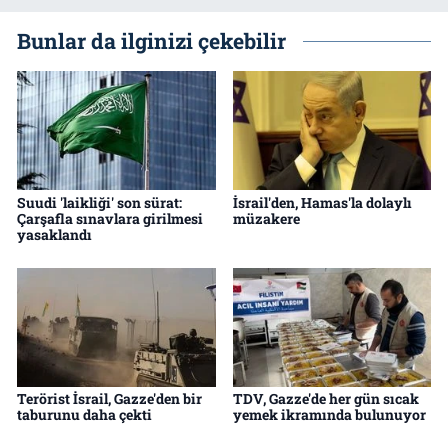
Bunlar da ilginizi çekebilir
Suudi 'laikliği' son sürat:
İsrail'den, Hamas'la dolaylı
Çarşafla sınavlara girilmesi
müzakere
yasaklandı
Terörist İsrail, Gazze'den bir
TDV, Gazze'de her gün sıcak
taburunu daha çekti
yemek ikramında bulunuyor