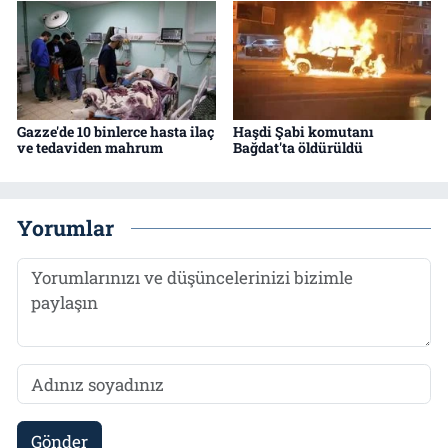
Gazze'de 10 binlerce hasta ilaç
Haşdi Şabi komutanı
ve tedaviden mahrum
Bağdat'ta öldürüldü
Yorumlar
Gönder