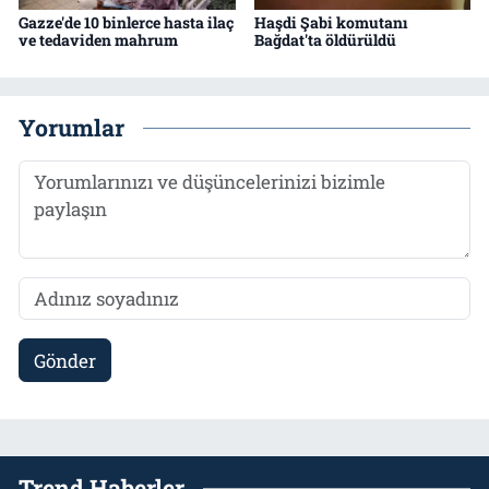
Gazze'de 10 binlerce hasta ilaç
Haşdi Şabi komutanı
ve tedaviden mahrum
Bağdat'ta öldürüldü
Yorumlar
Gönder
Trend Haberler