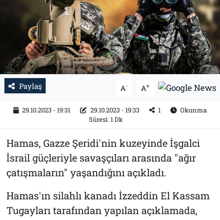
Tarih
İletişim
Künye
Paylaş
-
+
A
A
29.10.2023 - 19:31
29.10.2023 - 19:33
1
Okunma
Süresi: 1 Dk
Hamas, Gazze Şeridi'nin kuzeyinde İşgalci
İsrail güçleriyle savaşçıları arasında "ağır
çatışmaların" yaşandığını açıkladı.
Hamas'ın silahlı kanadı İzzeddin El Kassam
Tugayları tarafından yapılan açıklamada,