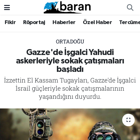
Fikir
Röportaj
Haberler
Özel Haber
Tercüm
Fikir
Fikir
Nöbetçi Eczaneler
Röportaj
Röportaj
Hava Durumu
ORTADOĞU
Gazze'de İşgalci Yahudi
Haberler
Haberler
Trafik Durumu
askerleriyle sokak çatışmaları
başladı
Özel Haber
Özel Haber
Süper Lig Puan Durumu ve Fikstür
İzzettin El Kassam Tugayları, Gazze'de İşgalci
Tercüme
Tercüme
Tüm Manşetler
İsrail güçleriyle sokak çatışmalarının
yaşandığını duyurdu.
İktibas
İktibas
Son Dakika Haberleri
Büyük Doğu-İbda
Büyük Doğu-İbda
Haber Arşivi
Dergi
Dergi