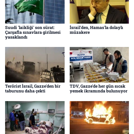
Suudi 'laikliği' son sürat:
İsrail'den, Hamas'la dolaylı
Çarşafla sınavlara girilmesi
müzakere
yasaklandı
Terörist İsrail, Gazze'den bir
TDV, Gazze'de her gün sıcak
taburunu daha çekti
yemek ikramında bulunuyor