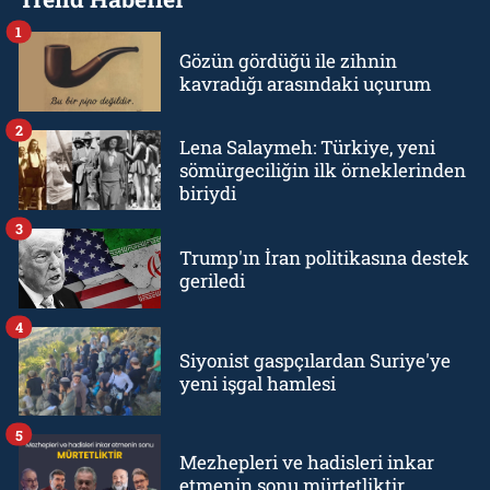
1
Gözün gördüğü ile zihnin
kavradığı arasındaki uçurum
2
Lena Salaymeh: Türkiye, yeni
sömürgeciliğin ilk örneklerinden
biriydi
3
Trump'ın İran politikasına destek
geriledi
4
Siyonist gaspçılardan Suriye'ye
yeni işgal hamlesi
5
Mezhepleri ve hadisleri inkar
etmenin sonu mürtetliktir