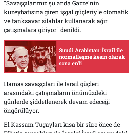
"Savaşçılarımız şu anda Gazze'nin
kuzeybatısına giren işgal güçleriyle otomatik
ve tanksavar silahlar kullanarak ağır
çatışmalara giriyor" denildi.
Suudi Arabistan: İsrail ile
normalleşme kesin olarak
sona erdi
Hamas savaşçıları ile İsrail güçleri
arasındaki çatışmaların önümüzdeki
günlerde şiddetlenerek devam edeceği
öngörülüyor.
El Kassam Tugayları kısa bir süre önce de