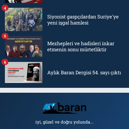
4
Siyonist gaspçılardan Suriye'ye
yeni işgal hamlesi
5
Mezhepleri ve hadisleri inkar
etmenin sonu mürtetliktir
6
Aylık Baran Dergisi 54. sayı çıktı
iyi, güzel ve doğru yolunda...