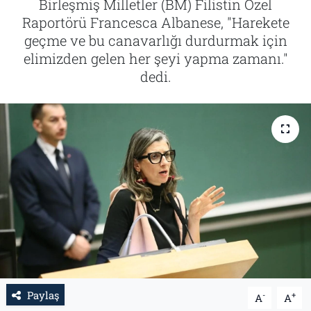
Birleşmiş Milletler (BM) Filistin Özel
Raportörü Francesca Albanese, "Harekete
Tarih
İletişim
geçme ve bu canavarlığı durdurmak için
elimizden gelen her şeyi yapma zamanı."
Künye
dedi.
Paylaş
-
+
A
A