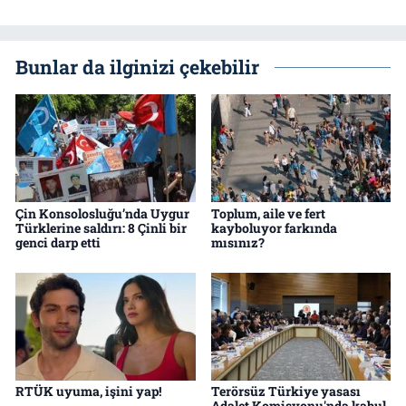
Bunlar da ilginizi çekebilir
Çin Konsolosluğu’nda Uygur
Toplum, aile ve fert
Türklerine saldırı: 8 Çinli bir
kayboluyor farkında
genci darp etti
mısınız?
RTÜK uyuma, işini yap!
Terörsüz Türkiye yasası
Adalet Komisyonu'nda kabul