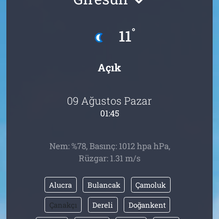
Tarih
İletişim
°
11
Künye
Açık
09 Ağustos Pazar
01:45
Nem: %78, Basınç: 1012 hpa hPa,
Rüzgar: 1.31 m/s
Alucra
Bulancak
Çamoluk
Çanakçı
Dereli
Doğankent