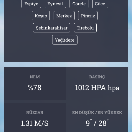
Espiye
Eynesil
Görele
Güce
Keşap
Merkez
Piraziz
Şebinkarahisar
Tirebolu
Yağlıdere
NEM
BASINÇ
%78
1012 HPA
hpa
RÜZGAR
EN DÜŞÜK / EN YÜKSEK
°
°
1.31 M/S
9
/ 28