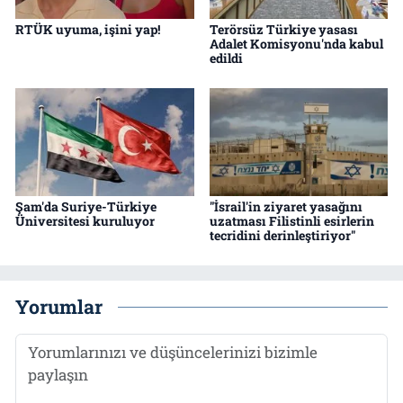
RTÜK uyuma, işini yap!
Terörsüz Türkiye yasası
Adalet Komisyonu'nda kabul
edildi
Şam'da Suriye-Türkiye
"İsrail'in ziyaret yasağını
Üniversitesi kuruluyor
uzatması Filistinli esirlerin
tecridini derinleştiriyor"
Yorumlar