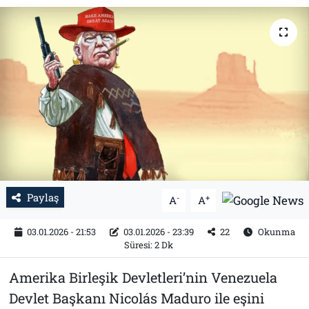
Tarih
İletişim
Künye
Paylaş
-
+
A
A
03.01.2026 - 21:53
03.01.2026 - 23:39
22
Okunma
Süresi: 2 Dk
Amerika Birleşik Devletleri’nin Venezuela
Devlet Başkanı Nicolás Maduro ile eşini