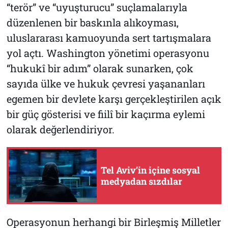
“terör” ve “uyuşturucu” suçlamalarıyla
düzenlenen bir baskınla alıkoyması,
uluslararası kamuoyunda sert tartışmalara
yol açtı. Washington yönetimi operasyonu
“hukukî bir adım” olarak sunarken, çok
sayıda ülke ve hukuk çevresi yaşananları
egemen bir devlete karşı gerçekleştirilen açık
bir güç gösterisi ve fiilî bir kaçırma eylemi
olarak değerlendiriyor.
Tel Aviv’in içine sosyal
medyadan sızdılar
Operasyonun herhangi bir Birleşmiş Milletler