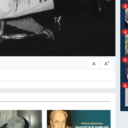
3
4
5
-
+
A
A
6