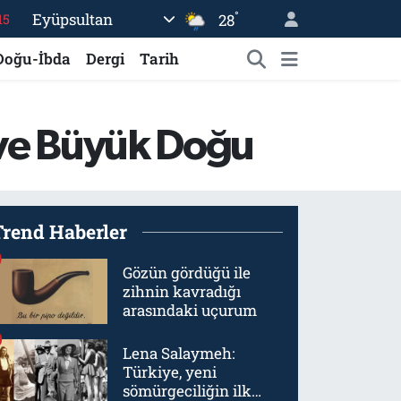
°
Eyüpsultan
28
15
18
Doğu-İbda
Dergi
Tarih
32
38
 ve Büyük Doğu
%0
14
Trend Haberler
Gözün gördüğü ile
zihnin kavradığı
arasındaki uçurum
Lena Salaymeh:
Türkiye, yeni
sömürgeciliğin ilk