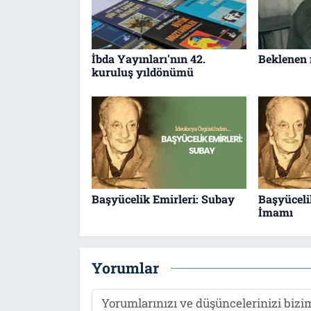
İbda Yayınları'nın 42.
Beklenen
kuruluş yıldönümü
Başyücelik Emirleri: Subay
Başyüceli
İmamı
Yorumlar