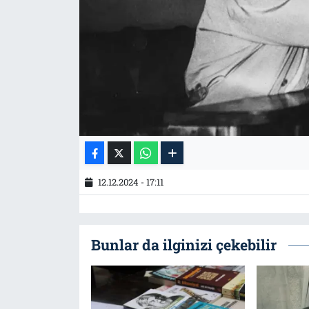
Tarih
İletişim
Künye
12.12.2024 - 17:11
Bunlar da ilginizi çekebilir