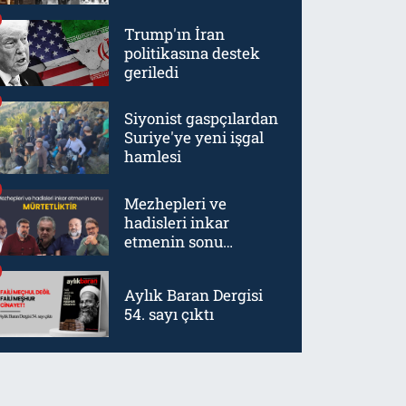
örneklerinden biriydi
Trump'ın İran
politikasına destek
geriledi
Siyonist gaspçılardan
Suriye'ye yeni işgal
hamlesi
Mezhepleri ve
hadisleri inkar
etmenin sonu
mürtetliktir
Aylık Baran Dergisi
54. sayı çıktı