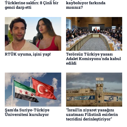
Türklerine saldırı: 8 Çinli bir
kayboluyor farkında
genci darp etti
mısınız?
RTÜK uyuma, işini yap!
Terörsüz Türkiye yasası
Adalet Komisyonu'nda kabul
edildi
Şam'da Suriye-Türkiye
"İsrail'in ziyaret yasağını
Üniversitesi kuruluyor
uzatması Filistinli esirlerin
tecridini derinleştiriyor"