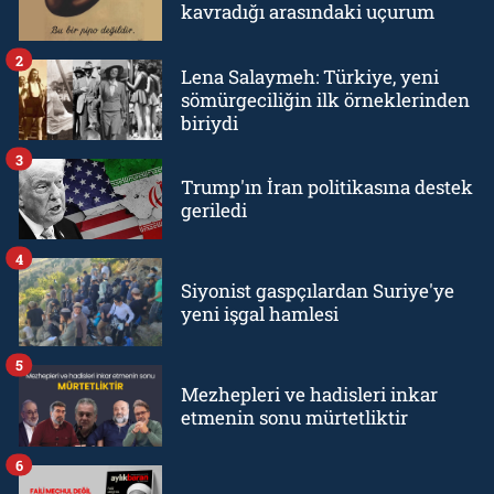
kavradığı arasındaki uçurum
2
Lena Salaymeh: Türkiye, yeni
sömürgeciliğin ilk örneklerinden
biriydi
3
Trump'ın İran politikasına destek
geriledi
4
Siyonist gaspçılardan Suriye'ye
yeni işgal hamlesi
5
Mezhepleri ve hadisleri inkar
etmenin sonu mürtetliktir
6