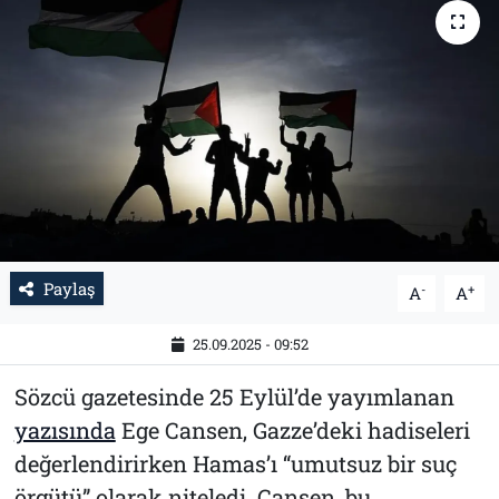
Tarih
İletişim
Künye
Paylaş
-
+
A
A
25.09.2025 - 09:52
Sözcü gazetesinde 25 Eylül’de yayımlanan
yazısında
Ege Cansen, Gazze’deki hadiseleri
değerlendirirken Hamas’ı “umutsuz bir suç
örgütü” olarak niteledi. Cansen, bu